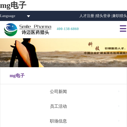
mg电子
Language
人才注册 |
猎头登录 |
兼职猎头

400-138-6860
mg电子

公司新闻

员工活动

职场信息