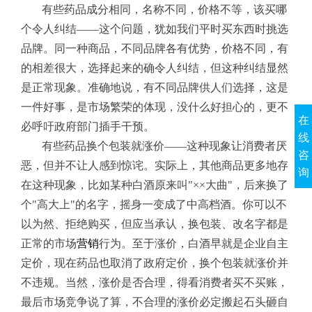
有些药品成分相同，名称不同，价格不等，该买哪
个令人纠结——这个问题，犹如我们平时买东西时挑选
品牌。同一种商品，不同品牌各有优势，价格不同，有
的相差很大，选择起来的确令人纠结，但这种纠结显然
是正常现象。准确地说，有不同品牌供人们选择，这是
一件好事，是市场繁荣的体现，没什么好担心的，更不
在
必呼吁政府部门插手干预。
线
有些药品换个包装就涨价——这种现象让消费者厌
咨
恶，但并不让人感到惊诧。实际上，其他商品更多地存
询
在这种现象，比如某种白酒原来叫"××大曲"，后来换了
个"高大上"的名字，摇身一变成了中高档酒。你可以不
以为然、拒绝购买，但应当承认，换包装、改名字都是
正常的市场
营销
行为。至于涨价，白酒早就是企业自主
定价，现在药品也取消了政府定价，换个包装就涨价并
不违规。当然，涨价是否合理，得看消费者买不买账，
最后市场竞争说了算，不合理的涨价必定搬起石头砸自