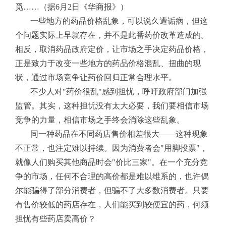
觅……（据6月2日《华商报》）
一些地方的药品价格乱象，可以说久遭诟病，但这
个问题实际上早就存在，并不是此番药价改革造成的。
相反，取消药品政府定价，让市场之手决定药品价格，
正是致力于改变一些地方的药品价格混乱、扭曲的现
状，通过市场竞争让药价回归正常合理水平。
不少人对"药价很乱"感到担忧，呼吁政府部门加强
监管。其实，这种担忧没有太大必要，我们要相信市场
竞争的力量，相信市场之手终会消除这些乱象。
同一种药品在不同药店售价相差很大——这种现象
不正常，也注定难以持续。因为消费者会"用脚投票"，
就像人们购买其他商品时会"价比三家"。在一个充分竞
争的市场，任何不合理的高价都是难以维系的，也许偶
尔能骗得了部分消费者，但骗不了大多数消费者。只要
有售价较低的药店存在，人们能买到较便宜的药，何须
担忧有些药店卖高价？