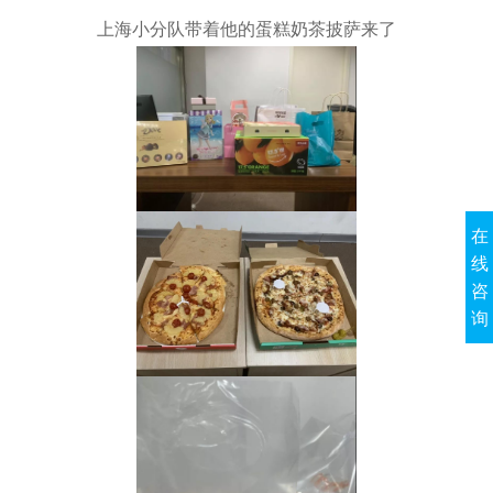
上海小分队带着他的蛋糕奶茶披萨来了
在
线
咨
询