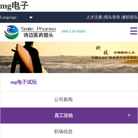
mg电子
Language
人才注册 |
猎头登录 |
兼职猎头

400-138-6860
mg电子试玩

公司新闻

员工活动

职场信息