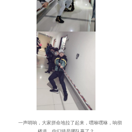
一声哨响，大家拼命地拉了起来，嘿咻嘿咻，响彻
楼道，你们猜是哪队赢了？