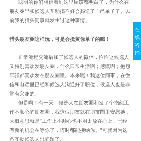
聪明的你们相信看到这里应该都明白了，为什么在
朋友圈里和候选人互动搞不好会葬送了自己单子了。以
前我的猎头同事就发生过这种事情。
在
线
猎头朋友圈这样玩，可是会搅黄你单子的哦！
咨
询
正常流程交流后加了候选人的微信，恰恰这候选人
又特别喜欢发朋友圈，什么日常生活啊；感慨啊；抱怨
牢骚都喜欢发在朋友圈里。本来呢！我这位同事，在微
信和电话里已经和候选人沟通好了职位，候选人也是非
常有兴趣的。
但是啊！有一天，候选人在朋友圈和发了个抱怨工
作不顺心的朋友圈，我这位朋友就在朋友圈里安慰她，
大概意思就是"工作上不顺心也不用太放在心上，已经
有新的机会在等你了，随时都能接纳你。"可就因为这
条互动候选人出问题了。