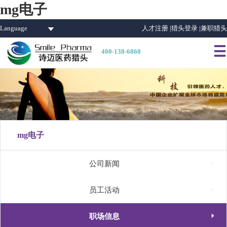
mg电子
Language
人才注册 |
猎头登录 |
兼职猎头

400-138-6860
mg电子

公司新闻

员工活动

职场信息