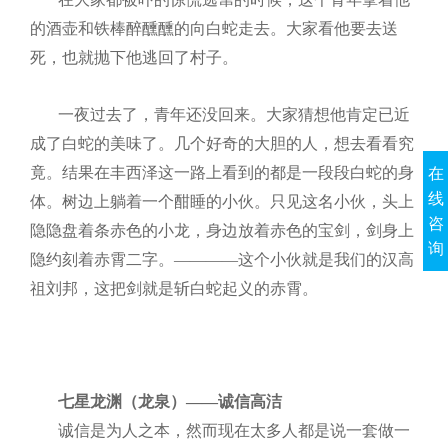
的酒壶和铁棒醉醺醺的向白蛇走去。大家看他要去送
死，也就抛下他逃回了村子。
一夜过去了，青年还没回来。大家猜想他肯定已近
成了白蛇的美味了。几个好奇的大胆的人，想去看看究
竟。结果在丰西泽这一路上看到的都是一段段白蛇的身
在
线
体。树边上躺着一个酣睡的小伙。只见这名小伙，头上
咨
隐隐盘着条赤色的小龙，身边放着赤色的宝剑，剑身上
询
隐约刻着赤霄二字。————这个小伙就是我们的汉高
祖刘邦，这把剑就是斩白蛇起义的赤霄。
七星龙渊（龙泉）——诚信高洁
诚信是为人之本，然而现在太多人都是说一套做一