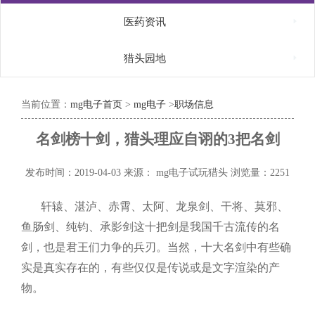

医药资讯

猎头园地
当前位置：
mg电子首页
>
mg电子
>
职场信息
名剑榜十剑，猎头理应自诩的3把名剑
发布时间：2019-04-03
来源： mg电子试玩猎头
浏览量：2251
轩辕、湛泸、赤霄、太阿、龙泉剑、干将、莫邪、
鱼肠剑、纯钧、承影剑这十把剑是我国千古流传的名
剑，也是君王们力争的兵刃。当然，十大名剑中有些确
实是真实存在的，有些仅仅是传说或是文字渲染的产
物。