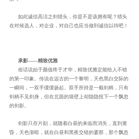
如此诚信高洁之剑猎头，你是不是该拥有呢？猎头
在对候选人，对企业，对自己也应当做到诚信以待吧！
承影——精致优雅
俗话说始于颜值终于才华，精致优雅定能给人不错
的第一印象。传说在远古的一个黎明，天色黑白交际的
一瞬间，一双手缓缓扬起。双手所持是一截剑柄，只有
剑柄不见剑身，但在北面的墙壁上却隐隐投下一个飘忽
的剑影。
剑影只存片刻，就随着白昼的来临而消失，直到黄
昏，天色渐暗，就在白昼和黑夜交错的霎那，那个飘忽