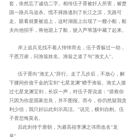
套，依然忘了诚信二字。相传伍子胥被奸人所害，被楚
国一路兵马追杀。慌不择路逃到了长江之滨，无路可
走。眼看就要被追上，这时湖面上出现了一艘小船，船
夫向他招手，将他迎上了船，驶入芦苇荡中藏了起来。
岸上追兵见找不着人悻悻而去，伍子胥躲过一劫，
千恩万谢，问渔翁姓名。渔翁之道了句"渔丈人"。
伍子胥向"渔丈人"辞行。走了几步后，不放心，解
下腰间价值千金的宝剑"七星龙渊"赠予渔翁。渔丈人接
过七星龙渊宝剑，长叹一声，对伍子胥说道："搭救你
只因为你是国家忠良，并不图报。而今，你仍然疑我贪
利少信，我只好以此剑示高洁。"说完，横剑自刎。伍
子胥悲悔莫名。
后此剑传于唐朝，为避高祖李渊之讳而改名"龙
泉"。