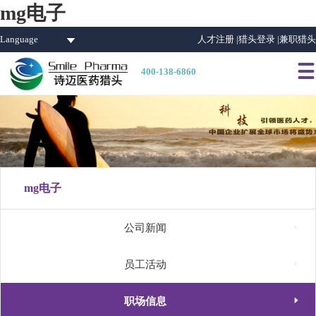
mg电子
Language
人才注册 |
猎头登录 |
兼职猎头

400-138-6860
mg电子

公司新闻

员工活动

职场信息