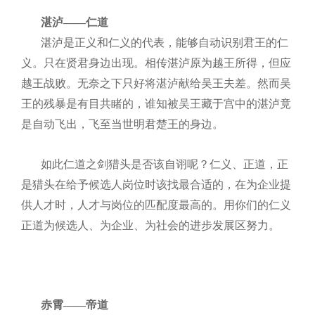
湛泸——仁道
湛泸是正义和仁义的代表，能够自动识别君王的仁
义。只在贤君身边出现。相传湛泸原为越王所得，但应
越王战败。无奈之下只好将湛泸献给吴王夫差。然而吴
王的残暴是有目共睹的，谁知被吴王藏于宫中的湛泸竟
是自动飞出，飞至当世明君楚王的身边。
如此仁道之剑猎头是否该自诩呢？仁义、正道，正
是猎头在给予候选人岗位时该找最合适的，在为企业提
供人才时，人才与岗位的匹配度最高的。用你们的仁义
正道为候选人、为企业、为社会的进步发展区努力。
赤霄——帝道