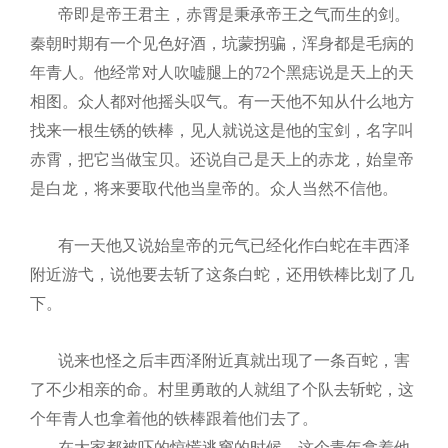
帝即是帝王君主，赤霄是秉承帝王之气而生的剑。
秦朝时期有一个见色好酒，坑蒙拐骗，浑身都是毛病的
年青人。他经常对人吹嘘腿上的
72
个黑痣说是天上的天
相图。众人都对他摇头叹气。有一天他不知从什么地方
找来一根生锈的铁棒，见人就说这是他的宝剑，名字叫
赤霄，把它当做宝贝。还说自己是天上的赤龙，始皇帝
是白龙，将来要取代他当皇帝的。众人当然不信他。
有一天他又说始皇帝的元气已经化作白蛇在丰西泽
附近游弋，说他要去斩了这条白蛇，还用铁棒比划了几
下。
说来也怪之后丰西泽附近真就出现了一条百蛇，害
了不少相亲的命。村里勇敢的人就组了个队去斩蛇，这
个年青人也拿着他的铁棒跟着他们去了。
在大家都被吓的惊慌逃窜的时候，这个青年拿着他