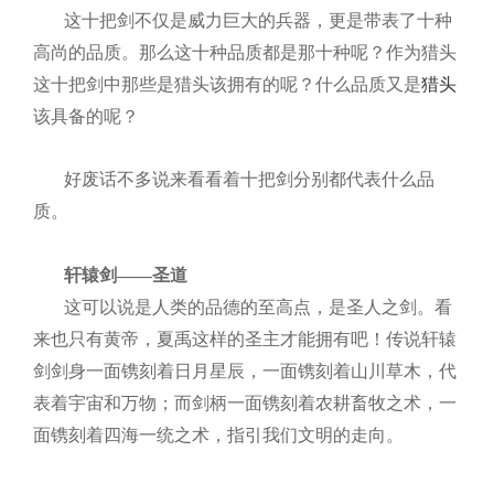
这十把剑不仅是威力巨大的兵器，更是带表了十种
高尚的品质。那么这十种品质都是那十种呢？作为猎头
这十把剑中那些是猎头该拥有的呢？什么品质又是
猎头
该具备的呢？
好废话不多说来看看着十把剑分别都代表什么品
质。
轩辕剑——圣道
这可以说是人类的品德的至高点，是圣人之剑。看
来也只有黄帝，夏禹这样的圣主才能拥有吧！传说轩辕
剑剑身一面镌刻着日月星辰，一面镌刻着山川草木，代
表着宇宙和万物；而剑柄一面镌刻着农耕畜牧之术，一
面镌刻着四海一统之术，指引我们文明的走向。