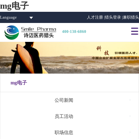
mg电子
Language
人才注册 |
猎头登录 |
兼职猎头

400-138-6860
mg电子

公司新闻

员工活动

职场信息