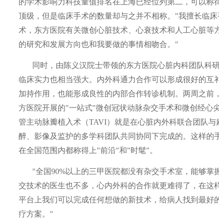
的学术影响力科技量值排名在上海已经位列第二，可以称
顶级，但是临床手术的数量却与之并不相称。"我擅长临床
术，东方医院有关微创心脏技术、心衰技术和人工心脏等
的研究和发展方向也和我要做的事情相吻合。"
同时，由陈义汉院士带领的东方医院心脏内科团队科
临床实力也相当强大。内外科通力合作可以形成很好的互
加持作用，也能形成良性的内部合作转诊机制。两周之前
方医院开展的"一站式"微创冠状动脉杂交手术和微创经心
管主动脉瓣植入术（
TAVI
）就是在心脏内外科联合团队与
醉、影像及监护的多学科团队共同协同下完成的。这样的
在全国范围内都称得上"前沿"和"时髦"。
"全国
90%
以上的三甲医院都没有杂交手术室，能够掌
交技术的医生也不多，心内外科的合作就更难得了，在这
平台上我们可以完成任何想做的新技术，给病人找到最好
疗方案。"