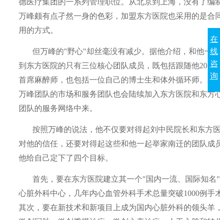
德医疗集团的一系列管理职位。从北京到上海，没有了编
万峰颇有点孑然一身的色彩，加盟东方医院也采用的是合
用的方式。
在
线
但万峰的"野心"却丝毫没有减少。据他介绍，和他一
咨
到东方医院的只有三位核心团队成员，既包括跟随他
20
多
询
首席麻醉师，也包括一位自己的博士生和体外循环师。未
万峰团队的市场和服务团队也会陆续加入东方医院和东方
团队的服务网络中来。
按照万峰的说法，他不仅要对得起刘中民院长和东方
对他的信任，还要对得起这些和他一起举家南迁的团队成
他给自己定下了四个目标。
首先，要在东方医院建立其一个"国内一流、国际知名
心脏外科中心，几年内心血管外科手术总量突破
1000
例手
其次，要在新技术和新项目上成为国内心脏外科的领头羊