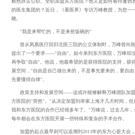
毅然辞去公职、全职加盟东方医院？他又是如何看待蓬勃
的医生集团的？近日，《看医界》专访万峰教授，为您一
晓。
"我是来帮忙的，不是来抢饭碗的"
曾从凤凰医疗回归北医三院的公立体制时，万峰曾向
提出了一个要求——"自由"。如今来到东方医院，万峰却
再争取"自由"。他说，他最希望的是获得医院的支持，获
展空间，"自由是自己做出来的，不是事先要来的，要自由
先要懂得自律"。
政策支持和发展空间——这或许能够解释万峰团队加
方医院的"突然"。"从决定加盟到举家上海才几天时间，但
我和东方医院的合作已经很多年了。"万峰说，过去几年，
每年都会在东方医院开展一些特殊和复杂的手术合作。
加盟的起点最早则可以追溯到
2013
年的东方心脏大会