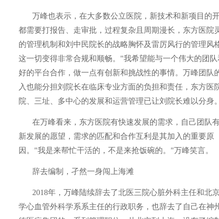
万峰也表示，在大多数公立医院，新技术和新项目的
都需要打报告、走审批，过程复杂且周期漫长，东方医院
的管理机制和刘中民院长的战略胸怀及雷厉风行的管理风
这一切变得非常合规和顺畅。"我希望能与一个伟大的团队
好的平台合作，做一点有创新和挑战性的事情。万峰团队
入也能分担刘院长在临床专业方面的负担和责任，东方医
院、三址、多中心的发展和运营管理已让刘院长难以分身。
在万峰看来，东方医院有快速发展的需求，自己团队
新发展的愿望，需求的匹配和合作互利是其加入的重要原
因。"我是来帮忙干活的，不是来抢饭碗的。"万峰笑言。
辞去编制，孑然一身闯上海滩
2018年，万峰陆续辞去了北医三院心脏外科主任和北
学心血管外科学系系主任的行政职务，也辞去了自己在神