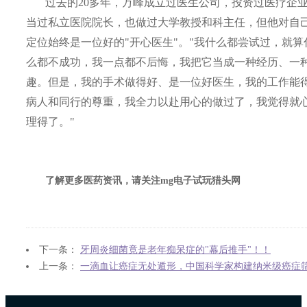
过去的
20
多年，万峰成立过医生公司，投资过医疗企
当过私立医院院长，也做过大学教授和科主任，但他对自
定位始终是一位好的"开心医生"。"我什么都尝试过，就算
么都不成功，我一点都不后悔，我把它当成一种经历、一
趣。但是，我的手术做得好、是一位好医生，我的工作能
病人和同行的尊重，我全力以赴用心的做过了，我觉得就
理得了。"
了解更多医药资讯，请关注mg电子试玩猎头网
下一条：
牙周炎细菌竟是老年痴呆症的"幕后推手"！！
上一条：
一滴血让癌症无处遁形，中国科学家构建纳米级癌症