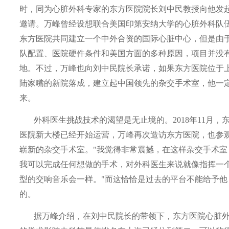
时，同为心脏外科专家的东方医院院长刘中民教授向他发
邀请。万峰曾经设想联合美国印第安纳大学的心脏外科队
东方医院共同建立一个中外合资的国际心脏中心，但是由
队配置、医院硬件条件和美国方面的多种原因，项目并没
地。不过，万峰也向刘中民院长承诺，如果东方医院位于
陆家嘴的新院落成，建立起中国领先的杂交手术室，他一
来。
外科医生挑战技术的渴望是无止境的。
2018
年
11
月，
医院新大楼已经开始运营，万峰再次造访东方医院，也参
崭新的杂交手术室。"我觉得非常震撼，在这样杂交手术室
我可以完成任何想做的手术，对外科医生来说就像指挥一
型的交响音乐会一样。"而这恰恰是过去的平台不能给予他
的。
据万峰介绍，在刘中民院长的带领下，东方医院心脏