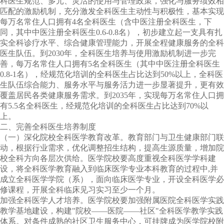
科医生规范、多元、灵活的使用与管理政策，强化与服务绩效相
匹配的激励机制，充分激发全科医生主动性与积极性，基本实现
每万名常住人口拥有
4
名全科医生（含中医注册全科医生，下
同，其中中医注册全科医生
0.6-0.8
名），初步建立起一支具有扎
实全科诊疗水平、综合健康管理能力，开展全程健康服务的全科
医生队伍。到
2030
年，全科医生培养与使用激励机制进一步完
善，每万名常住人口拥有
5
名全科医生（其中中医注册全科医生
0.8-1
名），经规范化培训的全科医生占比达到
50%
以上，全科医
生队伍综合能力、服务水平与服务活力进一步显著提升，更有效
覆盖居民各类健康服务需求。到
2035
年，实现每万名常住人口拥
有
5.5
名全科医生，经规范化培训的全科医生占比达到
70%
以
上。
二、完善全科医生培养制度
（一）深化院校全科医学教育改革。教育部门与卫生健康部门联
动，根据行业需求，优化调整招生结构，提高生源质量，增加院
校全科方向各层次供给。医学院校要高度重视全科医学学科建
设，将全科医学教育融入到临床医学专业本科教育的过程中
,
并
成立全科医学学院（系），面向临床医学专业，开设全科医学必
修课程，开展全科临床见习实习至少一个月。
加强全科医学人才培养。医学院校要加强附属医院全科医学实践
教学基地建设，构建"院校——医院——社区"全科医学教学实践
体系。对条件成熟的社区卫生服务中心，可挂牌成为医学院校附