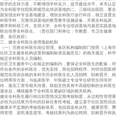
医学的支持力度，不断增强学科实力，提升建设水平。本市认定
为全科医学住院医师规范化培训基地的二、三级综合医院，要全
面加强全科专业基地建设，增加全科医疗诊疗科目，独立设置全
科医学科，完善培训基地的教育教学设施设备，开展全科临床、
教学和科研工作。支持大学、全科专业培训基地与基层实践基地
联合培养全科医生。（责任部门和单位：市教委、市卫生健康
委、各区政府）
三、健全全科医生使用激励机制
（一）完善全科医生岗位管理。各区机构编制部门按照《上海市
社区卫生服务机构设置和编制标准实施意见》的相关规定，科学
核定全科医生人员编制。
社区卫生服务中心在核定的编制内，要保证全科医生的配备，对
符合条件的全科医生，优先安排，简化招聘程序。对经住院医师
规范化培训合格的本科学历全科医生在人员招聘、职称晋升、岗
位聘用等方面，与临床医学、中医硕士专业学位研究生同等对
待，落实工资等相关待遇。鼓励支持具有中高级职称的全科医生
退休后，继续服务于全科医生紧缺区域的相关机构。
健全全科医生履行岗位职责情况定期考核制度，从过程性管理逐
步转为以结果为导向的目标任务性考核。建立基于社区居民综合
健康水平监测的考核指标体系，包括就诊依从性、健康管理、费
用管理、居民满意度等。考核结果列为岗位聘用、职称晋升和执