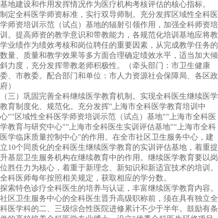
基地建设和作用发挥情况作为医疗机构考核评估的核心指标。
制定全科医学师资标准，实行双导师制。充分发挥区域性全科医
学师资培训示范（试点）基地的辐射引领作用，加强全科师资培
训。提高师资的教学意识和带教能力，各规范化培训基地应将教
学业绩作为绩效考核和岗位聘任的重要因素，从完成教学任务的
数量、质量和教学效果等多方面合理确定绩效水平，适当加大倾
斜力度，充分发挥带教老师积极性。（牵头部门：市卫生健康
委、市教委。配合部门和单位：市人力资源社会保障局、各区政
府）
（三）巩固完善全科继续医学教育机制。实现全科医生继续医学
教育制度化、规范化。充分发挥"上海市全科医学教育培训中
心""区域性全科医学师资培训示范（试点）基地""上海市全科医
学教育与研究中心""上海市全科医生实训评估基地""上海市全科
医学临床质量控制中心"的作用。在全市社区卫生服务中心，建
立
10
个同质化的全科医生继续医学教育的实训评估基地，着重提
升基层卫生服务机构在继续教育中的作用。继续医学教育要以岗
位胜任力为核心，着重于新理念、新知识和新适宜技术的培训。
全科医师每年按照相关规定，获取相应的学分数。
探索特色诊疗全科医生的培养与认证，丰富继续医学教育内容。
社区卫生服务中心的全科医生晋升高级职称前，须在具有独立全
科医学科的二、三级综合性医院进修累计不少于半年。鼓励有条