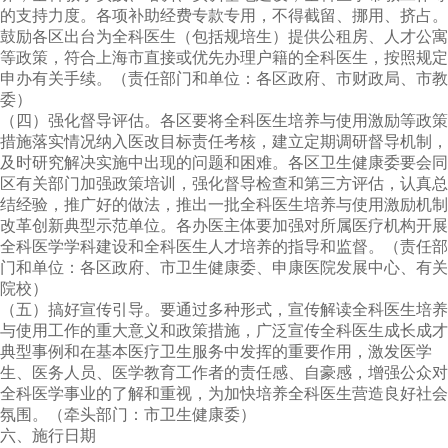
的支持力度。各项补助经费专款专用，不得截留、挪用、挤占。
鼓励各区出台为全科医生（包括规培生）提供公租房、人才公寓
等政策，符合上海市直接或优先办理户籍的全科医生，按照规定
申办有关手续。（责任部门和单位：各区政府、市财政局、市教
委）
（四）强化督导评估。各区要将全科医生培养与使用激励等政策
措施落实情况纳入医改目标责任考核，建立定期调研督导机制，
及时研究解决实施中出现的问题和困难。各区卫生健康委要会同
区有关部门加强政策培训，强化督导检查和第三方评估，认真总
结经验，推广好的做法，推出一批全科医生培养与使用激励机制
改革创新典型示范单位。各办医主体要加强对所属医疗机构开展
全科医学学科建设和全科医生人才培养的指导和监督。（责任部
门和单位：各区政府、市卫生健康委、申康医院发展中心、有关
院校）
（五）搞好宣传引导。要通过多种形式，宣传解读全科医生培养
与使用工作的重大意义和政策措施，广泛宣传全科医生成长成才
典型事例和在基本医疗卫生服务中发挥的重要作用，激发医学
生、医务人员、医学教育工作者的责任感、自豪感，增强公众对
全科医学事业的了解和重视，为加快培养全科医生营造良好社会
氛围。（牵头部门：市卫生健康委）
六、施行日期