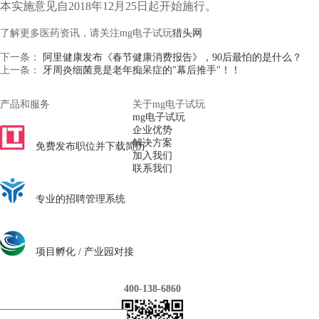
本实施意见自
2018
年
12
月
25
日起开始施行。
了解更多医药资讯，请关注mg电子试玩
猎头网
下一条：
阿里健康发布《春节健康消费报告》，90后最怕的是什么？
上一条：
牙周炎细菌竟是老年痴呆症的"幕后推手"！！
产品和服务
关于mg电子试玩
mg电子试玩
医药之梯人才网
企业优势
解决方案
免费发布职位并下载简历
加入我们
联系我们
鳌领招聘
专业的招聘管理系统
mg电子试玩研究院
项目孵化 / 产业园对接
400-138-6860