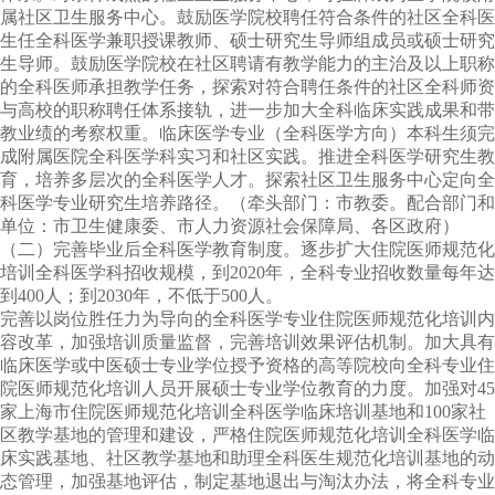
属社区卫生服务中心。鼓励医学院校聘任符合条件的社区全科医
生任全科医学兼职授课教师、硕士研究生导师组成员或硕士研究
生导师。鼓励医学院校在社区聘请有教学能力的主治及以上职称
的全科医师承担教学任务，探索对符合聘任条件的社区全科师资
与高校的职称聘任体系接轨，进一步加大全科临床实践成果和带
教业绩的考察权重。临床医学专业（全科医学方向）本科生须完
成附属医院全科医学科实习和社区实践。推进全科医学研究生教
育，培养多层次的全科医学人才。探索社区卫生服务中心定向全
科医学专业研究生培养路径。（牵头部门：市教委。配合部门和
单位：市卫生健康委、市人力资源社会保障局、各区政府）
（二）完善毕业后全科医学教育制度。逐步扩大住院医师规范化
培训全科医学科招收规模，到
2020
年，全科专业招收数量每年达
到
400
人；到
2030
年，不低于
500
人。
完善以岗位胜任力为导向的全科医学专业住院医师规范化培训内
容改革，加强培训质量监督，完善培训效果评估机制。加大具有
临床医学或中医硕士专业学位授予资格的高等院校向全科专业住
院医师规范化培训人员开展硕士专业学位教育的力度。加强对
45
家上海市住院医师规范化培训全科医学临床培训基地和
100
家社
区教学基地的管理和建设，严格住院医师规范化培训全科医学临
床实践基地、社区教学基地和助理全科医生规范化培训基地的动
态管理，加强基地评估，制定基地退出与淘汰办法，将全科专业