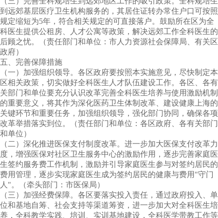
（三）完善全科规培生到远郊地区工作的吸引政策。全科规培生
到远郊基层医疗卫生机构服务的，其居住证转办常住户口可按照
规定缩短为
5
年，符合相关规定的可直接落户。鼓励所在区为全
科医生提供公租房、人才公寓等政策，解决远郊工作全科医生的
后顾之忧。（责任部门和单位：市人力资源社会保障局、有关区
政府）
五、完善保障措施
（一）加强组织领导。各区政府要按照本实施意见，尽快制定本
区相关政策，切实做好全科医生人才队伍建设工作。各区、各有
关部门和单位要充分认识改革完善全科医生培养与使用激励机制
的重要意义，将其作为深化医药卫生体制改革、建设健康上海的
关键环节和重要任务，加强组织领导，强化部门协同，确保各项
改革举措落实到位。（责任部门和单位：各区政府、各有关部门
和单位）
（二）深化推进医保支付制度改革。进一步加大医保支付改革力
度，增强医保对社区卫生服务中心的激励作用，逐步完善家庭医
生签约服务费工作机制，激励并引导家庭医生参与对签约居民的
费用管理，逐步实现家庭医生成为签约居民的健康与费用"守门
人"。（牵头部门：市医保局）
（三）加强经费保障。各区要落实投入责任，通过政府投入、单
位和基地自筹、社会支持等渠道筹资，进一步加大对全科医生培
养，全科教学实践、培训、实训基地建设，全科医学带教工作等