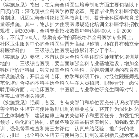
《实施意见》指出，在完善全科医生培养制度方面主要包括以下
四项内容：深化院校全科医学教育改革、完善毕业后全科医学教
育制度、巩固完善全科继续医学教育机制、提升全科医学教育质
量等措施。其中，逐步扩大住院医师规范化培训全科医学科招收
规模，到
2020
年，全科专业招收数量每年达到
400
人；到
2030
年，不低于
500
人。鼓励有条件的高校培养全科医学专业博士。
社区卫生服务中心的全科医生晋升高级职称前，须在具有独立全
科医学科的二、三级综合性医院进修累计不少于半年。
《实施意见》要求，本市认定为全科医学住院医师规范化培训基
地的二、三级综合医院，要全面加强全科专业基地建设，增加全
科医疗诊疗科目，独立设置全科医学科，完善培训基地的教育教
学设施设备，开展全科临床、教学和科研工作。对经住院医师规
范化培训合格的本科学历全科医生在人员招聘、职称晋升、岗位
聘用等方面，与临床医学、中医硕士专业学位研究生同等对待，
落实工资等相关待遇。
《实施意见》强调，各区、各有关部门和单位要充分认识改革完
善全科医生培养与使用激励机制的重要意义，将其作为深化医药
卫生体制改革、建设健康上海的关键环节和重要任务，加强组织
领导，强化部门协同，确保各项改革举措落实到位。加强政策培
训，强化督导检查和第三方评估，认真总结经验，推广好的做
法，推出一批全科医生培养与使用激励机制改革创新典型示范单