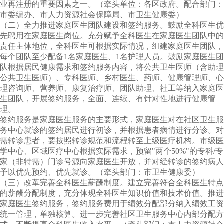
业再注册的重要因素之一。（牵头单位：各区政府。配合部门：
市委编办、市人力资源社会保障局、市卫生健康委）
（二）全力推进家庭医生团队建设和签约服务。鼓励全科医生优
先聘用在家庭医生岗位。充分赋予全科医生在家庭医生团队中的
责任主体地位，全科医生可根据实际情况，组建家庭医生团队，
每个团队至少配备
1
名家庭医生、
1
名护理人员。鼓励家庭医生团
队根据居民健康需求和签约服务内容，将公共卫生医师（含助理
公共卫生医师）、专科医师、乡村医生、药师、健康管理师、心
理咨询师、营养师、康复治疗师、团队助理、社工等纳入家庭医
生团队，开展签约服务，全面、连续、有针对性地进行健康管
理。
签约服务是家庭医生服务的主要形式，家庭医生对在社区卫生服
务中心就诊的签约居民进行初诊，并根据患者病情进行分诊。对
需转诊患者，要按照转诊规范和流程转至上级医疗机构。市级医
学中心、区域医疗中心根据实际需求，预留"两个
50%
"的专科
/
专
家（非特需）门诊号源向家庭医生开放，并对经转诊的签约病人
予以优先预约、优先就诊。（牵头部门：市卫生健康委）
（三）改革完善全科医生薪酬制度。建立完善符合全科医生特点
的薪酬分配制度，充分体现全科医生知识价值和技术价值。推进
家庭医生签约服务，签约服务费用于绩效分配部分纳入绩效工资
统一管理，单独核算。进一步完善社区卫生服务中心内部分配方