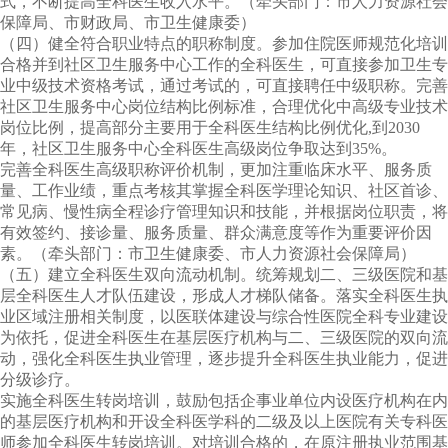
式，不断提高全科医生收入水平。（牵头部门：市人力资源社会
保障局、市财政局、市卫生健康委）
（四）健全符合职业特点的职称制度。参加住院医师规范化培训
合格并到社区卫生服务中心工作的全科医生，可直接参加卫生专
业中级技术资格考试，通过考试的，可直接聘任中级职称。完善
社区卫生服务中心岗位结构比例标准，合理优化中高级专业技术
岗位比例，提高部分主要用于全科医生结构比例优化
,
到
2030
年，社区卫生服务中心全科医生高级岗位争取达到
35%
。
完善全科医生高级职称评价机制，更加注重临床水平、服务质
量、工作业绩，重点考核其掌握全科医学理论知识、社区首诊、
常见病、慢性病全程诊疗管理知识和技能，并根据岗位职责，将
有效签约、接诊量、服务质量、群众满意度等作为重要评价因
素。（牵头部门：市卫生健康委、市人力资源社会保障局）
（五）建立全科医生双向流动机制。统筹规划二、三级医院和基
层全科医生人才队伍建设，形成人才梯队储备。落实全科医生执
业区域注册相关制度，以医联体建设与综合性医院全科专业建设
为依托，促进全科医生在基层医疗机构与二、三级医院的双向流
动，强化全科医生执业管理，逐步提升全科医生执业能力，促进
分级诊疗。
实施全科医生转岗培训，鼓励包括企事业单位内设医疗机构在内
的基层医疗机构和开设全科医学科的二级及以上医院有关专科医
师参加全科医生转岗培训。对培训合格的，在原注册执业范围基