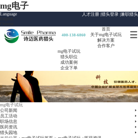
mg电子
Language
人才注册 |
猎头登录 |
兼职猎头
English
Chinese
首页

关于mg电子试玩
400-138-6860
解决方案
合作客户
mg电子试玩
猎头职位
成功案例
企业下单
mg电子试玩

公司新闻

员工活动

职场信息

医药资讯

猎头园地