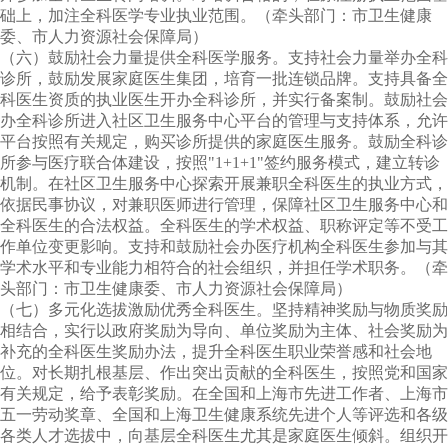
础上，加注全科医学专业执业范围。（牵头部门：市卫生健康
委、市人力资源社会保障局）
（六）鼓励社会力量提供全科医学服务。支持社会力量举办全科
诊所，鼓励发展家庭医生集团，培育一批连锁品牌。支持具备全
科医生资质的执业医生开办全科诊所，并实行备案制。鼓励社会
办全科诊所进入社区卫生服务中心平台的管理与支持体系，允许
平台按照有关规定，购买诊所提供的家庭医生服务。鼓励全科诊
所参与医疗联合体建设，按照"
1+1+1
"签约服务模式，建立转诊
机制。在社区卫生服务中心探索开展兼职全科医生的执业方式，
依据民事协议，对兼职医师进行管理，保障社区卫生服务中心和
全科医生的合法权益。全科医生的学术权益、职称评定等不受工
作单位变更影响。支持和鼓励社会办医疗机构全科医生参加与其
学术水平和专业能力相符合的社会组织，并担任学术职务。（牵
头部门：市卫生健康委、市人力资源社会保障局）
（七）多元化选拔激励优秀全科医生。坚持精神奖励与物质奖励
相结合，实行以政府奖励为导向、单位奖励为主体、社会奖励为
补充的全科医生奖励办法，提升全科医生职业荣誉感和社会地
位。对长期扎根基层、作出突出贡献的全科医生，按照党和国家
有关规定，给予表彰奖励。在全国和上海市先进工作者、上海市
五一劳动奖章、全国和上海卫生健康系统先进个人等评选和各级
各类人才选拔中，向基层全科医生尤其是家庭医生倾斜。组织开