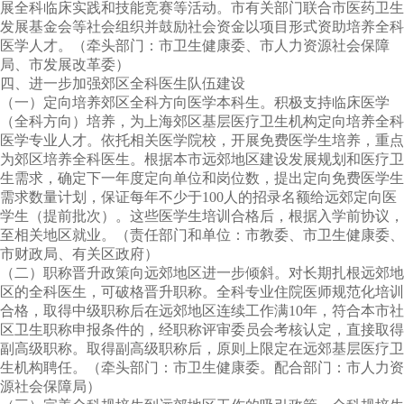
展全科临床实践和技能竞赛等活动。市有关部门联合市医药卫生
发展基金会等社会组织并鼓励社会资金以项目形式资助培养全科
医学人才。（牵头部门：市卫生健康委、市人力资源社会保障
局、市发展改革委）
四、进一步加强郊区全科医生队伍建设
（一）定向培养郊区全科方向医学本科生。积极支持临床医学
（全科方向）培养，为上海郊区基层医疗卫生机构定向培养全科
医学专业人才。依托相关医学院校，开展免费医学生培养，重点
为郊区培养全科医生。根据本市远郊地区建设发展规划和医疗卫
生需求，确定下一年度定向单位和岗位数，提出定向免费医学生
需求数量计划，保证每年不少于
100
人的招录名额给远郊定向医
学生（提前批次）。这些医学生培训合格后，根据入学前协议，
至相关地区就业。（责任部门和单位：市教委、市卫生健康委、
市财政局、有关区政府）
（二）职称晋升政策向远郊地区进一步倾斜。对长期扎根远郊地
区的全科医生，可破格晋升职称。全科专业住院医师规范化培训
合格，取得中级职称后在远郊地区连续工作满
10
年，符合本市社
区卫生职称申报条件的，经职称评审委员会考核认定，直接取得
副高级职称。取得副高级职称后，原则上限定在远郊基层医疗卫
生机构聘任。（牵头部门：市卫生健康委。配合部门：市人力资
源社会保障局）