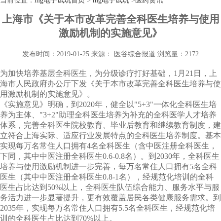
当前位置：
mg电子试玩首页
>
mg电子试玩
>
医药资讯
上海市《关于本市改革完善全科医生培养与使用
激励机制的实施意见》
发布时间：2019-01-25
来源： 医谷综合报道
浏览量：2172
为加快培养基层全科医生，为分级诊疗打好基础，
1
月
21
日，上
海市人民政府办公厅下发《关于本市改革完善全科医生培养与使
用激励机制的实施意见》。
《实施意见》明确，到
2020
年，健全以"
5+3
"一体化全科医生培
养为主体、"
3+2
"助理全科医生培养为补充的全科医学人才培养
体系，完善全科医生院校教育、毕业后教育和继续教育制度，建
立符合上海实际、适应行业发展特点的全科医生培养制度。基本
实现每万名常住人口拥有
4
名全科医生（含中医注册全科医生，
下同，其中中医注册全科医生
0.6-0.8
名）。到
2030
年，全科医生
培养与使用激励机制进一步完善，每万名常住人口拥有
5
名全科
医生（其中中医注册全科医生
0.8-1
名），经规范化培训的全科
医生占比达到
50%
以上，全科医生队伍综合能力、服务水平与服
务活力进一步显著提升，更有效覆盖居民各类健康服务需求。到
2035
年，实现每万名常住人口拥有
5.5
名全科医生，经规范化培
训的全科医生占比达到
70%
以上。