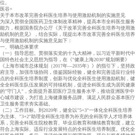
位。
医谷
+
关于本市改革完善全科医生培养与使用激励机制的实施意见
为深入贯彻全国医药卫生体制改革精神，提高本市全科医生服务
能力，根据国务院办公厅《关于改革完善全科医生培养与使用激
励机制的意见》，结合实际，现提出本市改革完善全科医生培养
与使用激励机制的实施意见如下：
一、明确总体要求
（一）指导思想。贯彻落实党的十九大精神，以习近平新时代中
国特色社会主义思想为指导，在《"健康上海
2030
"规划纲要》
《上海市城市总体规划（
2017
年—
2035
年）》的指引下，坚持政
府主导，加强市场协同，借鉴国际经验，健全和完善适应行业特
点的全科医生培养制度，创新与优化全科医生使用激励机制，健
全全科医生队伍发展的可持续机制，促进全科医生成为居民健康
的"守门人"，全面提升基层医疗卫生服务水平，推动亚洲医学中
心城市建设，为打造上海健康服务品牌、满足人民群众基本医疗
卫生服务需求夯实基础。
（二）工作目标。到
2020
年，健全以"
5+3
"一体化全科医生培养
为主体、"
3+2
"助理全科医生培养为补充的全科医学人才培养体
系，完善全科医生院校教育、毕业后教育和继续教育制度，建立
符合上海实际、适应行业发展特点的全科医生培养制度。优化全