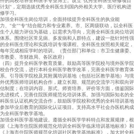
件的高校培养全科医学专业博士。设立"优秀全科医生研修项目
计划"，定期选拔优秀全科医生到国内外相关大学、医疗机构进
修学习。
加强全科医生岗位培训，全面持续提升全科医生的执业能
力、"全""专"结合能力和专业素养。市、区两级联动，以全科医
生个人能力评估为基础，以需求为导向，完善全科医生岗位培训
体系。围绕社区常见病、多发病和人群特点，建设一批针对性强
的全科医生理论和实践培训专项课程。全科医生按照相关规定，
每年完成相应学时的培训。（责任部门和单位：市卫生健康委、
市教委、市财政局、各区政府）
（四）提升全科医学教育质量。鼓励高等医学院校与境外医学院
校合作交流，进行本科全科医学教学改革，完善全科医学教育体
系。引导医学院校及其附属培训基地（包括社区教学基地）与境
外优秀医师培训机构合作，建立长期、规范的交流学习和双向评
估制度；在培训内容、形式、师资培养、评价等方面，借鉴国际
先进模式，完善住院医师规范化培训体系。加强与国际知名的全
科医生认证机构交流合作，鼓励医学院校和优秀的全科培训基地
参加毕业后教育的国际化认证项目。支持高水平社会办医机构成
为全科医学教学基地。
加强全科医学基地建设。遵循全科医学学科特点和发展规律，根
据《上海市住院医师规范化培训全科医学临床培训基地标准》和
《上海市住院医师规范化培训社区教学基地标准》，加大对全科