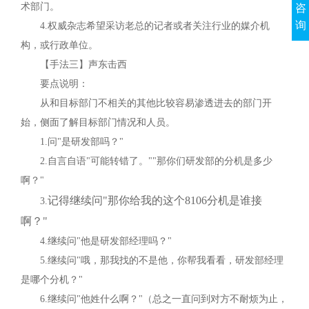
术部门。
咨
询
4.
权威杂志希望采访老总的记者或者关注行业的媒介机
构，或行政单位。
【手法三】声东击西
要点说明：
从和目标部门不相关的其他比较容易渗透进去的部门开
始，侧面了解目标部门情况和人员。
1.
问"是研发部吗？"
2.
自言自语"可能转错了。""那你们研发部的分机是多少
啊？"
记得继续问"那你给我的这个
8106
分机是谁接
3.
啊？"
4.
继续问"他是研发部经理吗？"
5.
继续问"哦，那我找的不是他，你帮我看看，研发部经理
是哪个分机？"
6.
继续问"他姓什么啊？"（总之一直问到对方不耐烦为止，