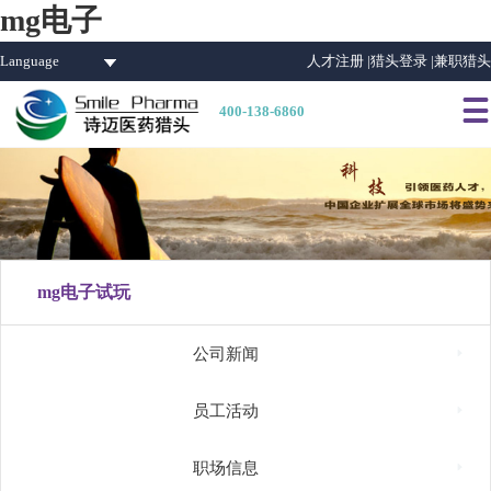
mg电子
Language
人才注册 |
猎头登录 |
兼职猎头

400-138-6860
mg电子试玩

公司新闻

员工活动

职场信息