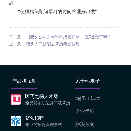
难
"
"
值得猎头顾问学习的时间管理好习惯
"
下一条：
【猎头公司】offer不成老掉单， 这5点做了吗？
上一条：
猎头入门技能之简历筛选技巧
产品和服务
关于mg电子
医药之梯人才网
mg电子试玩
免费发布职位并下载简历
企业优势
鳌领招聘
解决方案
专业的招聘管理系统