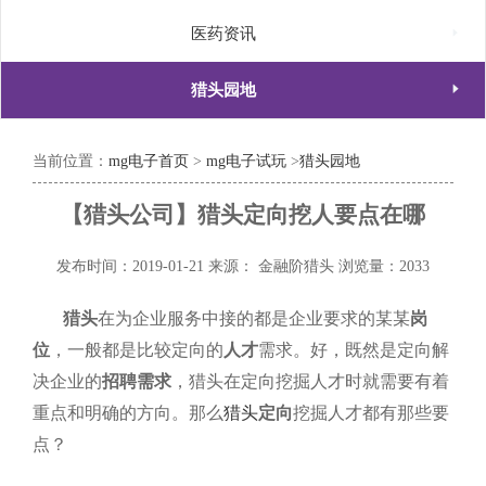

医药资讯

猎头园地
当前位置：
mg电子首页
>
mg电子试玩
>
猎头园地
【猎头公司】猎头定向挖人要点在哪
发布时间：2019-01-21
来源： 金融阶猎头
浏览量：2033
猎头
在为企业服务中接的都是企业要求的某某
岗
位
，一般都是比较定向的
人才
需求。好，既然是定向解
决企业的
招聘需求
，猎头在定向挖掘人才时就需要有着
重点和明确的方向。那么
猎头
定向
挖掘人才都有那些要
点？