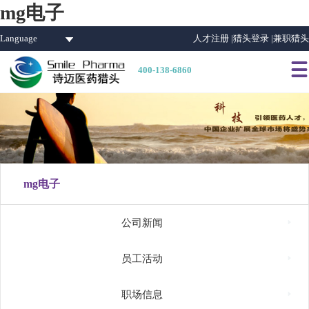
mg电子
Language
人才注册 |
猎头登录 |
兼职猎头

400-138-6860
mg电子

公司新闻

员工活动

职场信息