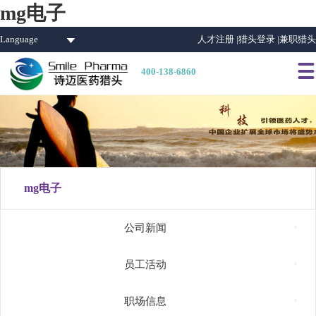
mg电子
Language
人才注册 |
猎头登录 |
兼职猎头

400-138-6860
mg电子

公司新闻

员工活动

职场信息