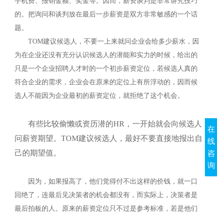
手机费、报销金额、奖金等。因而，薪资谈判是非常讲究技巧
的。把询问和谈判放在最后一步薪资是双方非常敏感的一个话
题。
TOM
建议候选人，不要一上来就问企业会给多少薪水，因
为在企业还没有充分认识候选人的潜能和实力的时候，给出的
只是一个企业招聘人才时的一个初步薪资定位，若候选人真的
符合企业的需求，企业会在原来的定位上有所浮动的，因而候
选人不能因为企业最初的薪资定位，就拒绝了这个机会。
有些比较偷懒或资历潜的
HR
，一开始就会向候选人
在
问薪资期望。
TOM
建议候选人，最好不要直接地报出自
线
己的期望值。
咨
询
因为，如果报高了，他们觉得付不出这样的价钱，就一口
回绝了，连最后见决策者的机会都没有，而实际上，决策者是
最后拍板的人。原来的薪资定位只不过是参考标准，若是他们