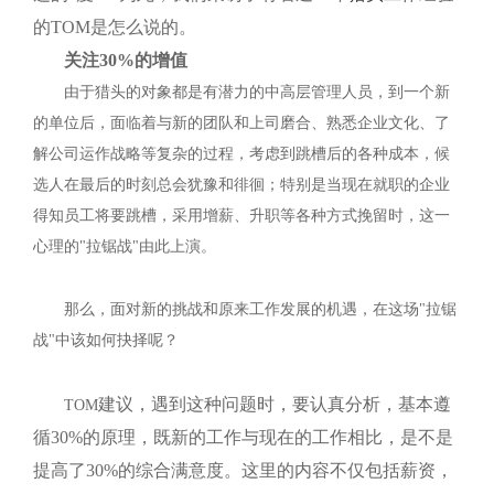
的
TOM
是怎么说的。
关注
30%
的增值
由于猎头的对象都是有潜力的中高层管理人员，到一个新
的单位后，面临着与新的团队和上司磨合、熟悉企业文化、了
解公司运作战略等复杂的过程，考虑到跳槽后的各种成本，候
选人在最后的时刻总会犹豫和徘徊；特别是当现在就职的企业
得知员工将要跳槽，采用增薪、升职等各种方式挽留时，这一
心理的"拉锯战"由此上演。
那么，面对新的挑战和原来工作发展的机遇，在这场"拉锯
战"中该如何抉择呢？
建议，遇到这种问题时，要认真分析，基本遵
TOM
循
30%
的原理，既新的工作与现在的工作相比，是不是
提高了
30%
的综合满意度。这里的内容不仅包括薪资，