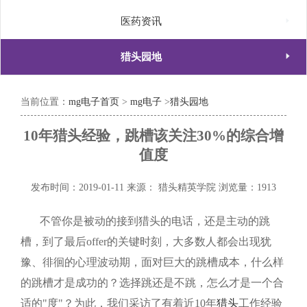

医药资讯

猎头园地
当前位置：
mg电子首页
>
mg电子
>
猎头园地
10年猎头经验，跳槽该关注30%的综合增
值度
发布时间：2019-01-11
来源： 猎头精英学院
浏览量：1913
不管你是被动的接到猎头的电话，还是主动的跳
槽，到了最后
offer
的关键时刻，大多数人都会出现犹
豫、徘徊的心理波动期，面对巨大的跳槽成本，什么样
的跳槽才是成功的？选择跳还是不跳，怎么才是一个合
适的"度"？为此，我们采访了有着近
10
年
猎头
工作经验