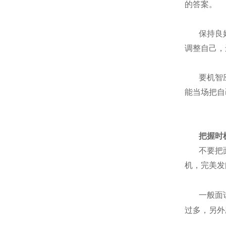
的答案。
保持良
调整自己，
要机智
能当场把自
把握时
不要把
机，完美发
一般面
过多，另外