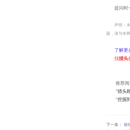
提问时
声明：
题，请与本
了解更
找
猎头
推荐阅
"
猎头
"
挖掘
下一条：
做