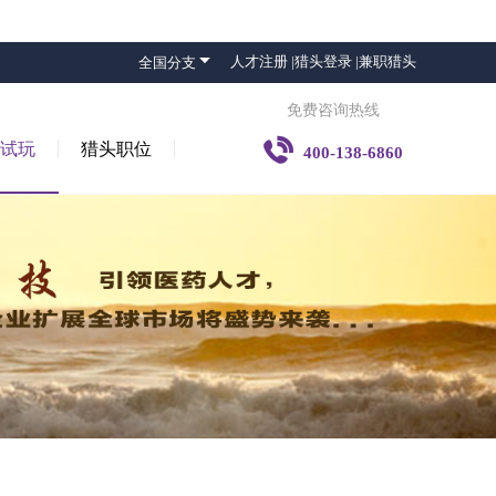

人才注册 |
猎头登录 |
兼职猎头
全国分支
免费咨询热线

子试玩
猎头职位
400-138-6860