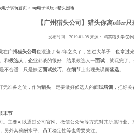
mg电子试玩首页
>
mg电子试玩
>
猎头园地
【广州猎头公司】猎头你离offer
发布时间：2019-01-08
来源： 精英猎头学院/
觉在
广州猎头公司
也混迹了有
2
年之久了，签过大单子，也拿过
。和
候选人
，
企业
都谈的很好，结果候选人一
面试
，就玩完了。
是不合适，只是缺乏
面试技巧
。在
细节
上出现失误而
落选
。
打无准备之仗，作为
猎头
一定要做好候选人的
面试培训
，把好关
枝末节
司。主要可以通过公司官网、微信公众号等方式对其所属行业、
，另外其薪酬水平、员工稳定性等也需要关注。