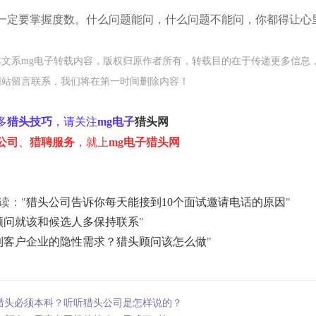
一定要掌握度数。什么问题能问，什么问题不能问，你都得让心
本文系mg电子转载内容，版权归原作者所有，转载目的在于传递更多信息
网站留言联系，我们将在第一时间删除内容！
多
猎头技巧
，请关注
mg电子
猎头
网
公司
、
猎聘服务
，就上
mg电子猎头网
读："
猎头公司告诉你每天能接到10个面试邀请电话的原因
"
顾问就该和候选人多保持联系
"
到客户企业的隐性需求？猎头顾问该怎么做
"
猎头必须本科？听听猎头公司是怎样说的？