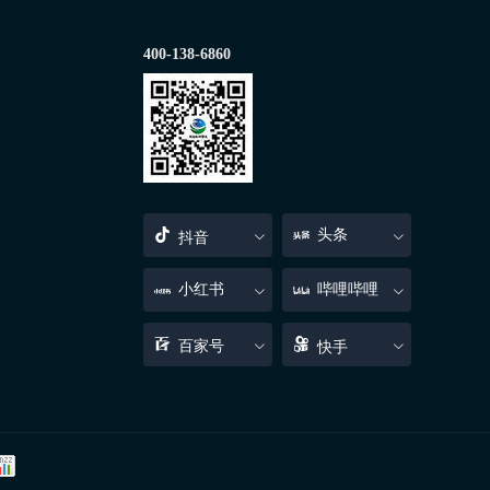
400-138-6860
头条
抖音
小红书
哔哩哔哩
百家号
快手