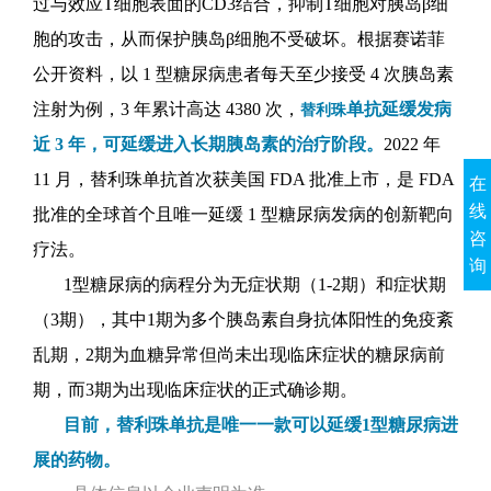
过与效应T细胞表面的CD3结合，抑制T细胞对胰岛β细
胞的攻击，从而保护胰岛β细胞不受破坏
。
根据赛诺菲
公开资料，
以 1 型糖尿病患者每天至少接受 4 次胰岛素
注射为例，3 年累计高达 4380 次，
单抗
延缓发病
替利珠
近 3 年，可延缓进入长期胰岛素的治疗阶段。
2022 年
11 月，替利珠单抗首次获美国 FDA 批准上市，
是 FDA
在
线
批准的
全球首个且
唯一延缓 1 型糖尿病发病的创新靶向
咨
疗法
。
询
1型糖尿病的病程分为无症状期（1-2期）和症状期
（3期），其中1期为多个胰岛素自身抗体阳性的免疫紊
乱期，2期为血糖异常但尚未出现临床症状的糖尿病前
期，而3期为出现临床症状的正式确诊期。
目前，替利珠单抗是唯一一款可以延缓1型糖尿病进
展的药物。