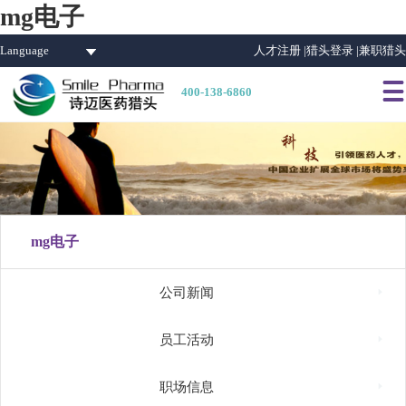
mg电子
Language
人才注册 |
猎头登录 |
兼职猎头

400-138-6860
mg电子

公司新闻

员工活动

职场信息