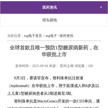

医药资讯

猎头园地
当前位置：
mg电子首页
>
mg电子
>
医药资讯
全球首款且唯一预防1型糖尿病新药，在
华获批上市
发布时间：2025-09-04
来源： 医药之梯
浏览量：266
9月3日，赛诺菲宣布，替利珠单抗注射液
（teplizumab）在华获批上市，用于延缓成人和8岁及以
上儿童1型糖尿病患者从2期进展至3期。
替利珠单抗是MacroGenic
s开发的一款CD3单抗，通