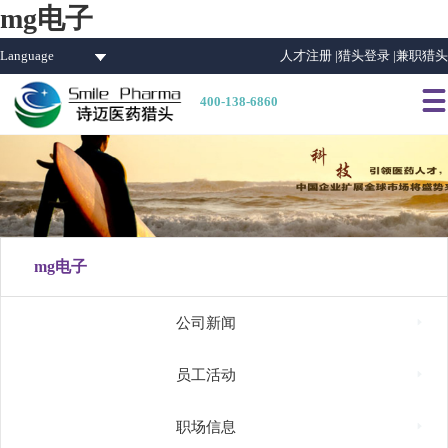
mg电子
Language
人才注册 |
猎头登录 |
兼职猎头

400-138-6860
mg电子

公司新闻

员工活动

职场信息