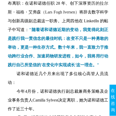
布离职：在诺和诺德任职 28 年、创下深厚
资
历的拉尔
斯・福格・艾弗森（Lars Fogh Iversen）
将辞去
数字科学
与创新高级副总裁这一职务
。上周四他在 Linked
In 的帖
子中写道：
"随着诺和诺德近期的变动，我觉得此刻正
是践行我一贯信念的最佳时机：改变不只是一种勇敢的
举动，更是一种生存方式。数十年来，我一直致力于推
动跨行业合作、加速药物研发进程，如今，我将用行动
践行自己所坚信的'在变化中实现成长'这一理念。"
诺和诺德
近几个月来出现了多位核心高管人员流
动：
在
今年4月份，诺和诺德
执行副总裁兼商务策略及企
线
业事务负责人Camilla Sylvest决定离职
，她为诺和诺德工
咨
作了近三十年。
询