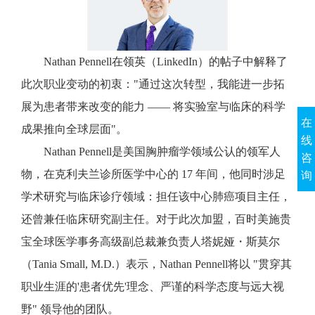
Nathan Pennell在领英（LinkedIn）的帖子中解释了
此次职业变动的初衷："通过这次转型，我能进一步拓
展为患者带来改变的能力 —— 将实验室与临床的科学
在
成果推向全球层面"。
线
Nathan Pennell是美国胸肿瘤学领域公认的领军人
咨
物，在克利夫兰诊所医学中心的 17 年间，他同时涉足
询
学术研究与临床诊疗领域：担任该中心肺癌项目主任，
还曾兼任临床研究副主任。对于此次加盟，百时美施贵
宝全球医学事务高级副总裁兼负责人塔妮娅・斯莫尔
（Tania Small, M.D.）表示，Nathan Pennell将以 "贯穿其
职业生涯的'患者优先'理念、严谨的科学态度与远大视
野" 领导他的团队。