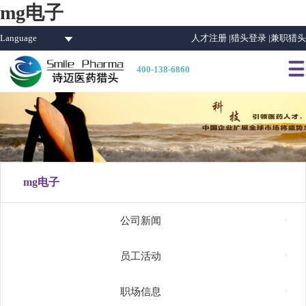
mg电子
Language
人才注册 |
猎头登录 |
兼职猎头

400-138-6860
mg电子

公司新闻

员工活动

职场信息