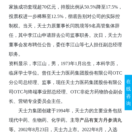
家族成功套现超70亿元
，
持股比例从50.5%降至17.5%
，
投票权进一步稀释至12.5%
，
彻底告别对公司的实际控
制权
。
当天，天士力原董事长闫凯境等9名高管集体辞
任，其中李江山申请辞去公司监事职务
。次日，天士力
董事会发布聘任公告，委任李江山等七人担任副总经理
职务。
资料显示，李江山，男，197
3
年1月出生，本科学历，
临床学士学位。曾任天士力医药集团股份有限公司OTC
在
分公司总经理、监事，现任天士力医药集团股份有限公
线
司OTC与终端事业部总经理、OTC非处方药物协会副会
咨
长、营销专业委员会主任。
询
天士力集团
创建于1994年，
天士力的主要业务包括
现代中药、生物药、化学药。
主导产品有复方丹参滴丸
等
。
2002年8月23日，天士力上市
。2022年8月，入选