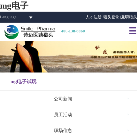
mg电子
Language
人才注册 |
猎头登录 |
兼职猎头

400-138-6860
mg电子试玩

公司新闻

员工活动

职场信息