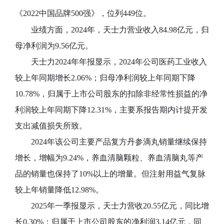
《2022中国品牌500强》，位列449位。
业绩方面
，
2024年
，
天士力营业收入84.98亿元
，
归
母净利润为9.56亿元
。
天士力2024年年报显示
，
2024年公司医药工业收入
较上年同期增长2.06%
；
归母净利润较上年同期下降
10.78%
，
归属于上市公司股东的扣除非经常性损益的净
利润较上年同期下降12.31%
，
主要系报告期内计提开发
支出减值损失所致
。
2024年该公司主要产品复方丹参滴丸销量继续保持
增长
，
增幅为9.24%
，
养血清脑颗粒
、
养血清脑丸等产
品的销量也保持了10%以上的增量
。
但注射用益气复脉
较上年销量降低12.98%
。
2025年一季报显示
，天士力
营收20.55亿元
，
同比增
长0.30%
；
归属于上市公司股东的净利润3.14亿元
，
同