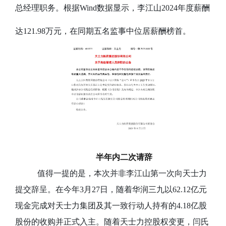
总经理职务。
根据Wind数据显示，李江山2024年度薪酬
达121.98万元，在同期五名监事中位居
薪酬榜首。
半年内二次请辞
值得一提的是，本次并非李江山第一次向天士力
提交辞呈。在今年3月27日，随
着
华润三九
以62.12亿元
现金完成对天士力集团及其
一致行动人
持有的4.18亿股
股份的收购
并正式入主。随着天士力控股权变更
，
闫氏