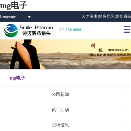
mg电子
Language
人才注册 |
猎头登录 |
兼职猎头

400-138-6860
mg电子

公司新闻

员工活动

职场信息