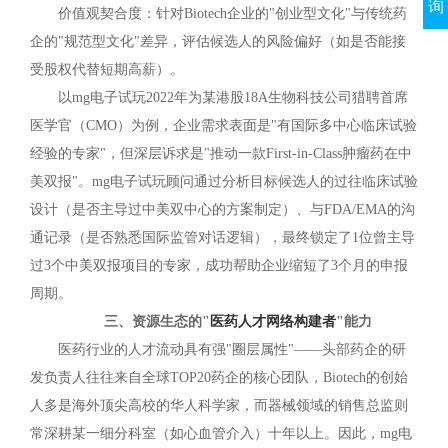
询
价值观契合度：针对Biotech企业的"创业型文化"与传统药
企的"规范型文化"差异，评估候选人的风险偏好（如是否能接
受股权代替短期高薪）。
以mg电子试玩2022年为某港股18A生物科技公司猎聘首席
医学官（CMO）为例，企业需求表面是"有国际多中心临床试验
经验的专家"，但深层诉求是"推动一款First-in-Class肿瘤药在中
美双报"。mg电子试玩顾问通过分析目标候选人的过往临床试验
设计（是否主导过中美双中心的方案制定）、与FDA/EMA的沟
通记录（是否熟悉国际监管对话逻辑），最终锁定了1位曾主导
过3个中美双报项目的专家，成功帮助企业缩短了3个月的申报
周期。
三、资源生态的"
医药人才网络构建者
"能力
医药行业的人才流动具有强"圈层属性"——头部药企的研
发负责人往往来自全球TOP20药企的核心团队，Biotech的创始
人多是海外顶尖高校的华人科学家，而器械领域的销售总监则
常深耕某一细分科室（如心血管介入）十年以上。因此，mg电