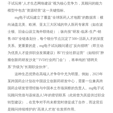
子试玩将"人才生态网络建设"视为核心竞争力，其顾问的能力
模型中包含"资源经营"这一关键指标。
mg电子试玩建立了覆盖"全球医药人才地图"的数据库：横
向涵盖北美、欧洲、亚太三大区域的华人医药专家库（如在波
士顿、旧金山设立海外联络处）；纵向按"研发-临床-生产-销
售-BD"全链条划分，每个细分节点沉淀了500+活跃人才的深度
关系。更重要的是，mg电子试玩顾问通过"反向猎聘"（即主动
为优质人才提供职业发展建议）和"行业社群运营"（如组织"肿
瘤创新药研发沙龙""IVD行业闭门会"），将单纯的"猎聘关
系"升级为"长期职业伙伴"。
这种生态优势在高端人才争夺中尤为明显。例如，2023年
某跨国药企计划在中国设立创新药研发中心，需要一位兼具跨
国药企研发管理经验与中国本土市场洞察的负责人。mg电子试
玩顾问凭借与该候选人5年的密切联系（此前曾为其提供过职业
转型建议），在竞争对手尚未察觉时便促成了合作，而这背后
是顾问持续维护的"高潜人才池"在发挥作用。