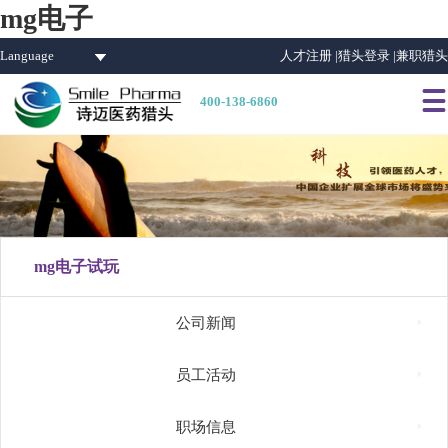
mg电子
Language
人才注册 |
猎头登录 |
兼职猎头

400-138-6860
mg电子试玩

公司新闻

员工活动

职场信息