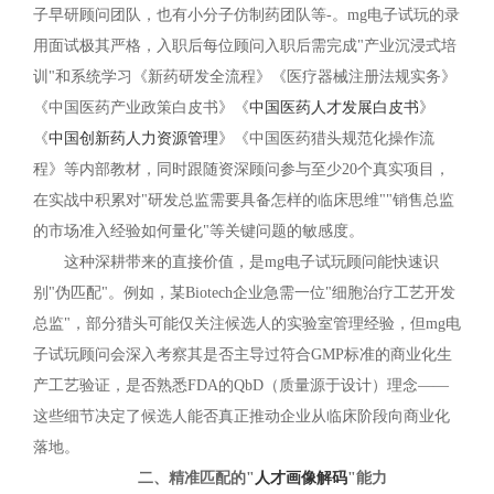
子早研顾问团队，也有小分子仿制药团队等-。mg电子试玩的录
用面试极其严格，入职后每位顾问入职后需完成"产业沉浸式培
训"和系统学习《新药研发全流程》《医疗器械注册法规实务》
《中国医药产业政策白皮书》《
中国医药人才发展白皮书
》
《
中国创新药人力资源管理
》《中国医药猎头规范化操作流
程》等内部教材，同时跟随资深顾问参与至少20个真实项目，
在实战中积累对"研发总监需要具备怎样的临床思维""销售总监
的市场准入经验如何量化"等关键问题的敏感度。
这种深耕带来的直接价值，是mg电子试玩顾问能快速识
别"伪匹配"。例如，某Biotech企业急需一位"细胞治疗工艺开发
总监"，部分猎头可能仅关注候选人的实验室管理经验，但mg电
子试玩顾问会深入考察其是否主导过符合GMP标准的商业化生
产工艺验证，是否熟悉FDA的QbD（质量源于设计）理念——
这些细节决定了候选人能否真正推动企业从临床阶段向商业化
落地。
二、精准匹配的"
人才画像解码
"能力