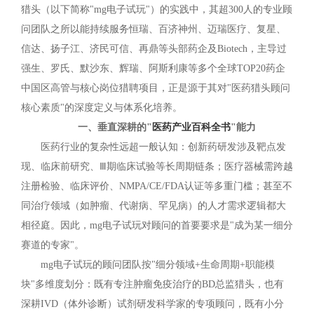
猎头（以下简称"mg电子试玩"）的实践中，其超300人的专业顾
问团队之所以能持续服务恒瑞、百济神州、迈瑞医疗、复星、
信达、扬子江、济民可信、再鼎等头部药企及Biotech，主导过
强生、罗氏、默沙东、辉瑞、阿斯利康‌等多个全球TOP20药企
中国区高管与核心岗位猎聘项目，正是源于其对"医药猎头顾问
核心素质"的深度定义与体系化培养。
一、垂直深耕的"
医药产业百科全书
"能力
医药行业的复杂性远超一般认知：创新药研发涉及靶点发
现、临床前研究、Ⅲ期临床试验等长周期链条；医疗器械需跨越
注册检验、临床评价、NMPA/CE/FDA认证等多重门槛；甚至不
同治疗领域（如肿瘤、代谢病、罕见病）的人才需求逻辑都大
相径庭。因此，mg电子试玩对顾问的首要要求是"成为某一细分
赛道的专家"。
mg电子试玩的顾问团队按"细分领域+生命周期+职能模
块"多维度划分：既有专注肿瘤免疫治疗的BD总监猎头，也有
深耕IVD（体外诊断）试剂研发科学家的专项顾问，既有小分