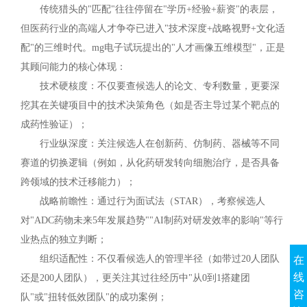
传统猎头的"匹配"往往停留在"学历+经验+薪资"的表层，
但医药行业的高端人才争夺已进入"技术深度+战略视野+文化适
配"的三维时代。mg电子试玩提出的"人才画像五维模型"，正是
其顾问能力的核心体现：
技术硬核度：不仅要查候选人的论文、专利数量，更要深
挖其在关键项目中的技术决策角色（如是否主导过某个靶点的
成药性验证）；
行业纵深度：关注候选人在创新药、仿制药、器械等不同
赛道的切换逻辑（例如，从化药研发转向细胞治疗，是否具备
跨领域的技术迁移能力）；
战略前瞻性：通过行为面试法（STAR），考察候选人
对"ADC药物未来5年发展趋势""AI制药对研发效率的影响"等行
业热点的独立判断；
组织适配性：不仅看候选人的管理半径（如带过20人团队
在
线
还是200人团队），更关注其过往经历中"从0到1搭建团
咨
队"或"扭转低效团队"的成功案例；