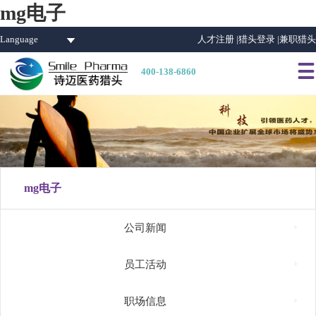
mg电子
Language
人才注册 |
猎头登录 |
兼职猎头

400-138-6860
mg电子

公司新闻

员工活动

职场信息