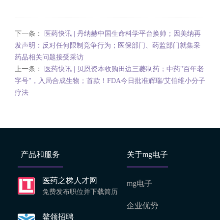
下一条：
医药快讯 | 丹纳赫中国生命科学平台换帅；因美纳再
发声明：反对任何限制竞争行为；医保部门、药监部门就集采
药品相关问题接受采访
上一条：
医药快讯 | 贝恩资本收购田边三菱制药；中药"百年老
字号"，入局合成生物；首款！FDA今日批准辉瑞/艾伯维小分子
疗法
产品和服务
关于mg电子
医药之梯人才网
mg电子
免费发布职位并下载简历
企业优势
鳌领招聘