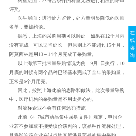
科室层面：不符合条件的科室无法进行相应的评审
评奖。
医生层面：进行处方监管，处方量明显降低的医师
名单，要被约谈。
在
据悉，上海的采购周期可以顺延：如果在
12
个月内
线
没有完成，可以适当延长，但原则上不能超过
15
个月，
咨
阿莫西林是用
13
～
14
个月完成了采购量。
询
以上海第三批带量采购情况为例，
9
月
1
日执行，
10
月底的时候有两个品种已经基本完成了全年的采购量，
正常是
6
个月用完。
因此，按照上海此前的思路和做法，此次带量采购
中，医疗机构的采购量是不用太担心的。
对流标企业不会有任何惩罚措施
此前《
4+7
城市药品集中采购文件》规定，申报企
业若不参加或不接受议价谈判的，该品种作流标处理，
且将影响该企业在试点地区所涉及药品的集中采购。