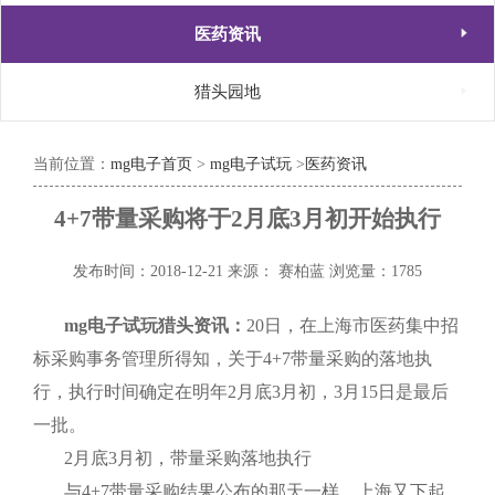

医药资讯

猎头园地
当前位置：
mg电子首页
>
mg电子试玩
>
医药资讯
4+7带量采购将于2月底3月初开始执行
发布时间：2018-12-21
来源： 赛柏蓝
浏览量：1785
mg电子试玩猎头资讯：
20
日，在上海市医药集中招
标采购事务管理所得知，关于
4+7
带量采购的落地执
行，执行时间确定在明年
2
月底
3
月初，
3
月
15
日是最后
一批。
2
月底
3
月初，带量采购落地执行
与
4+7
带量采购结果公布的那天一样，上海又下起