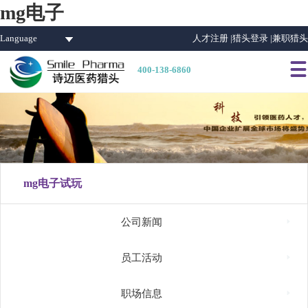
mg电子
Language
人才注册 |
猎头登录 |
兼职猎头

400-138-6860
mg电子试玩

公司新闻

员工活动

职场信息