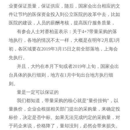
业要保证质量，保证供应，随后，国家会出台相应的文
件让节约的医保资金投入到公立医院的改革中去，比如
医院的建设，人员的薪酬考核，提高医疗服务质量，
有参会人士对赛柏蓝表示：关于
4+7
带量采购的落
地执行，各地的情况不太一样，大概是在明年
2
月底
3
月
初，各区域要在
2019
年
3
月
15
日之前全部落地，上海会
先执行。
并且，大约在本月下旬或者
2019
年上旬，国家会出
台具体的执行细则，地方在
1
月中旬出台地方执行细
则。
量是一定可以保证的
我们都知道，带量采购的核心就是"量价挂钩"，以
量换价，企业会根据相关部门提出的采购量，来确定投
标价，决定是否中标。如果无法完成约定的采购量，对
于药企来说，价格降了，量却没到，必然会带来损失。