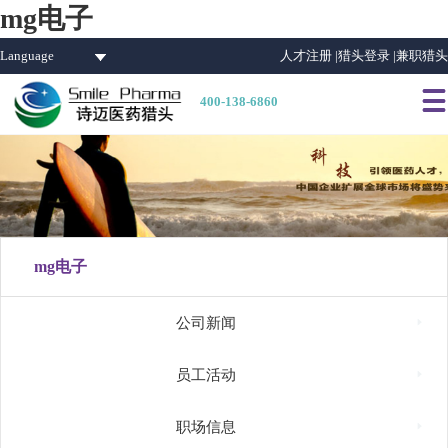
mg电子
Language
人才注册 |
猎头登录 |
兼职猎头

400-138-6860
mg电子

公司新闻

员工活动

职场信息