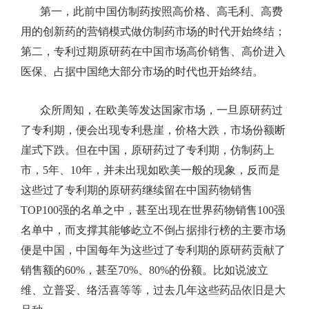
第一，此前中国仿制药按照高价格、高毛利、高费
用的创新药的营销模式做仿制药市场的时代开始终结；
第二，专利过期原研药在中国市场高价销售、高价进入
医保、占据中国绝大部分市场的时代也开始终结。
众所周知，在欧美等发达国家市场，一旦原研药过
了专利期，便会出现专利悬崖，价格大跌，市场份额断
崖式下跌。但在中国，原研药过了专利期，
仿制药
上
市，
5
年、
10
年，并未出现如欧美一般的现象，反而是
这些过了专利期的原研药继续留在中国药物销售
TOP100
强的名单之中，甚至出现在世界药物销售
100
强
名单中，而支撑其能够屹立不倒占据排行榜的主要市场
便是中国，中国每年为这些过了专利期的原研药贡献了
销售额的
60%
，甚至
70%
、
80%
的份额。比如说波立
维、立普妥、络活喜等等，过去几年这些药品依旧是大