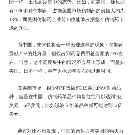
国一样，出现高度集中的态势。比如，在美国，梯瓦拥
有
1000
多种仿制药，占据美国市场仿制药的份额大约为
18%
，而美国仿制药企业前
10
位能够占据整个仿制药市
场的
70%
。
而中国，未来也将会一样出现这样的现象：仿制药
贡献
75%
的处方量，但仅占到药品费用总金额的
25%
左
右。当然，这个高度集中的情况不会马上形成，而是如
美国、日本一样，会有大概
10
年左右的过渡时间。
在美国市场，很少有销售额超
2
亿美元的仿制药品
种，但是在中国，仿制药单品种销售往往可以达到
5
亿
美元、
6
亿美元，比如说波立维单品种就可能达到
12
亿
美元。
通过对比不难发现，中国的购买力与美国的购买力