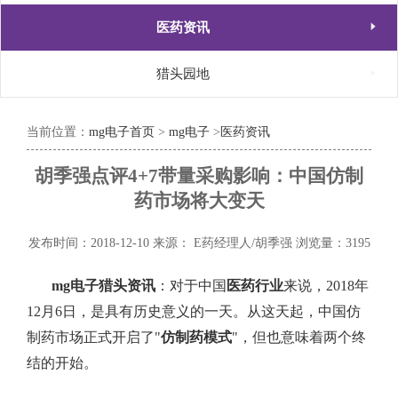

医药资讯

猎头园地
当前位置：
mg电子首页
>
mg电子
>
医药资讯
胡季强点评4+7带量采购影响：中国仿制
药市场将大变天
发布时间：2018-12-10
来源： E药经理人/胡季强
浏览量：3195
mg电子猎头资讯
：对于中国
医药行业
来说，
2018
年
12
月
6
日，是具有历史意义的一天。从这天起，中国仿
制药市场正式开启了
"
仿制药模式
"
，但也意味着两个终
结的开始。