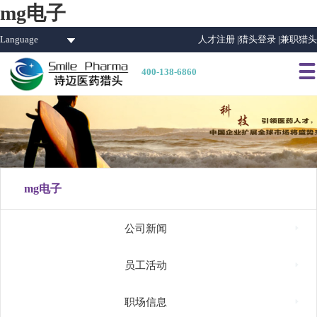
mg电子
Language
人才注册 |
猎头登录 |
兼职猎头

400-138-6860
mg电子

公司新闻

员工活动

职场信息