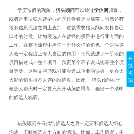
学历造假的现象，
猎头顾问
可以通过
学信网
调查，
或者是电话联系曾毕业的院校看看是否属实，当然还有
很多信息无法在网上查到，这就需要猎头顾问发挥自己
口才的时候。比如候选人在曾经的项目中进行哪方面的
工作、在整个流程中担任一个什么样的角色。个别候选
人会一定程度上夸大自己的作用：把只跟进了一阶段的
在
项目描述成一整个项目、负责某个环节说成统筹整个项
线
目等等。这种文字游戏可能会造成企业的误会，更会大
咨
大影响猎头推荐人选的准确度。因此，
猎头顾问在于
询
候选人聊天时一定要充分开动脑筋思考，画出一个清晰
的候选人轮廓。
猎头顾问在寻找到候选人之后一定要和候选人细心
沟通，了解候选人个方面的情况。比如，工作情况，生