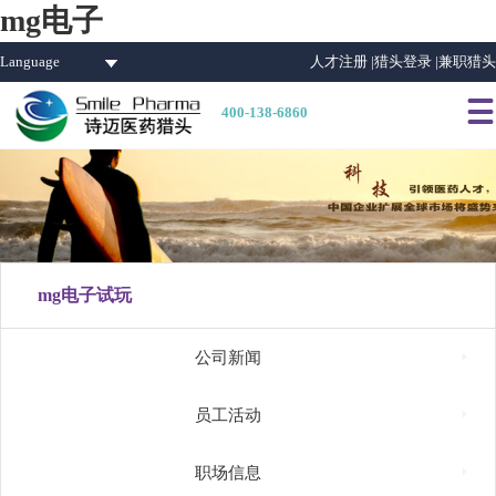
mg电子
Language
人才注册 |
猎头登录 |
兼职猎头

400-138-6860
mg电子试玩

公司新闻

员工活动

职场信息