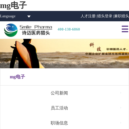
mg电子
Language
人才注册 |
猎头登录 |
兼职猎头

400-138-6860
mg电子

公司新闻

员工活动

职场信息