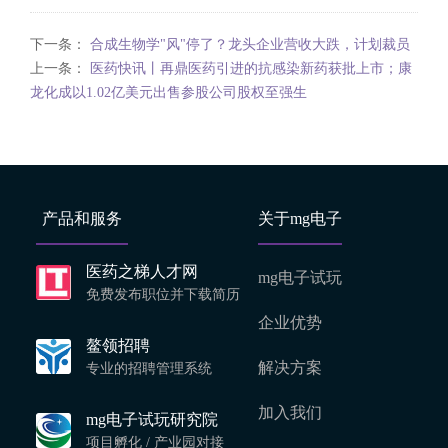
下一条：
合成生物学"风"停了？龙头企业营收大跌，计划裁员
上一条：
医药快讯丨再鼎医药引进的抗感染新药获批上市；康
龙化成以1.02亿美元出售参股公司股权至强生
产品和服务
关于mg电子
医药之梯人才网
mg电子试玩
免费发布职位并下载简历
企业优势
鳌领招聘
解决方案
专业的招聘管理系统
加入我们
mg电子试玩研究院
项目孵化 / 产业园对接