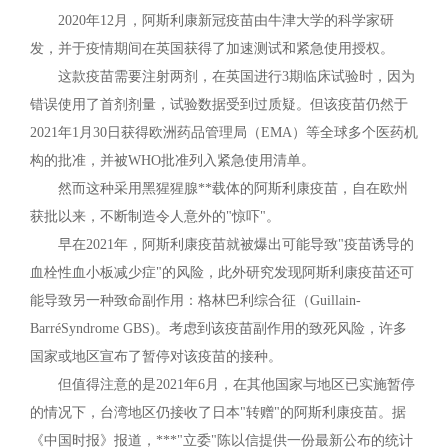
2020年12月，阿斯利康新冠疫苗由牛津大学的科学家研
发，并于疫情期间在英国获得了加速测试和紧急使用授权。
这款疫苗需要注射两剂，在英国进行3期临床试验时，因为
错误使用了首剂剂量，试验数据受到过质疑。但该疫苗仍然于
2021年1月30日获得欧洲药品管理局（EMA）等全球多个医药机
构的批准，并被WHO批准列入紧急使用清单。
然而这种采用黑猩猩腺**载体的阿斯利康疫苗，自在欧州
获批以来，不断制造令人意外的"惊吓"。
早在2021年，阿斯利康疫苗就被爆出可能导致"疫苗诱导的
血栓性血小板减少症"的风险，此外研究发现阿斯利康疫苗还可
能导致另一种致命副作用：格林巴利综合征（Guillain-
BarréSyndrome GBS)。考虑到该疫苗副作用的致死风险，许多
国家或地区宣布了暂停对该疫苗的接种。
但值得注意的是2021年6月，在其他国家与地区已实施暂停
的情况下，台湾地区仍接收了日本"转赠"的阿斯利康疫苗。据
《中国时报》报道，***"立委"陈以信提供一份最新公布的统计