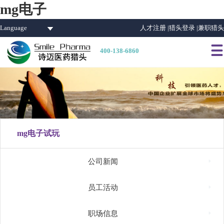
mg电子
Language
人才注册 |
猎头登录 |
兼职猎头

400-138-6860
mg电子试玩

公司新闻

员工活动

职场信息