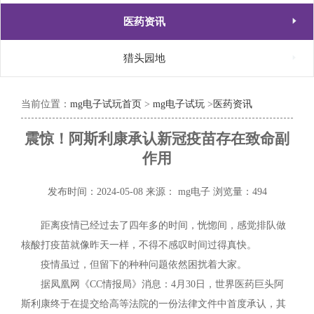

医药资讯

猎头园地
当前位置：
mg电子试玩首页
>
mg电子试玩
>
医药资讯
震惊！阿斯利康承认新冠疫苗存在致命副
作用
发布时间：2024-05-08
来源： mg电子
浏览量：494
距离疫情已经过去了四年多的时间，恍惚间，感觉排队做
核酸打疫苗就像昨天一样，不得不感叹时间过得真快。
疫情虽过，但留下的种种问题依然困扰着大家。
据凤凰网《CC情报局》消息：4月30日，世界医药巨头阿
斯利康终于在提交给高等法院的一份法律文件中首度承认，其