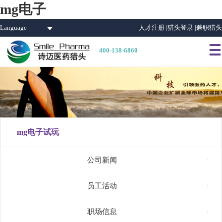
mg电子
Language
人才注册 |
猎头登录 |
兼职猎头

400-138-6860
mg电子试玩

公司新闻

员工活动

职场信息