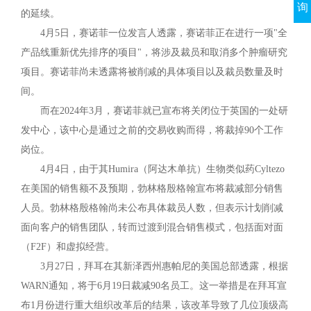
询
的延续。
4月5日，赛诺菲一位发言人透露，赛诺菲正在进行一项"全
产品线重新优先排序的项目"，将涉及裁员和取消多个肿瘤研究
项目。赛诺菲尚未透露将被削减的具体项目以及裁员数量及时
间。
而在2024年3月，赛诺菲就已宣布将关闭位于英国的一处研
发中心，该中心是通过之前的交易收购而得，将裁掉90个工作
岗位。
4月4日，由于其Humira（阿达木单抗）生物类似药Cyltezo
在美国的销售额不及预期，勃林格殷格翰宣布将裁减部分销售
人员。勃林格殷格翰尚未公布具体裁员人数，但表示计划削减
面向客户的销售团队，转而过渡到混合销售模式，包括面对面
（F2F）和虚拟经营。
3月27日，拜耳在其新泽西州惠帕尼的美国总部透露，根据
WARN通知，将于6月19日裁减90名员工。这一举措是在拜耳宣
布1月份进行重大组织改革后的结果，该改革导致了几位顶级高