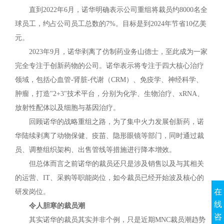
直到2022年6月，诺华明确表示公司重组将裁员约8000名全
球员工，约占公司员工总数的7%。目标是到2024年节省10亿美
元。
2023年9月，诺华剥离了仿制药业务山德士，至此成为一家
完全专注于创新药物的公司。诺华表示将专注于四大核心治疗
领域，包括心血管-肾脏-代谢（CRM）、免疫学、神经科学、
肿瘤，打造"2+3"技术平台，分别为化学、生物治疗、xRNA、
放射性配体以及细胞与基因治疗。
回顾诺华的战略重组之路，为了集中火力发展创新药，诺
华陆续剥离了动物保健、疫苗、隐形眼镜等部门，同时通过裁
员、调整组织架构、出售管线等措施进行降本增效。
但总体而言之前诺华的裁员还只是涉及销售以及与其相关
的运营、IT、采购等职能岗位，如今裁员已经开始波及核心的
在
研发岗位。
线
令人胆寒的裁员潮
咨
其实诺华的裁员其实并非个例，只是近期MNC裁员潮趋势