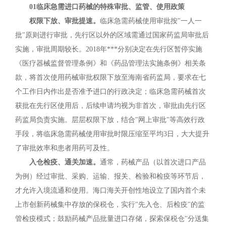
01临床急需进口药械的特殊审批、监管、使用政策
权限下放、审批提速。
临床急需药械使用审批按"一人一
批"原则进行审批，先行区以外的区域需通过国家药监局审批后
实施，审批周期较长。2018年***分别决定在先行区暂停实施
《医疗器械监督管理条例》和《药品管理法实施条例》相关条
款，将首次使用药械审批权限下放至海南省药监局，要求在七
个工作日内作出是否准予进口的行政决定；临床急需药械首次
获批在先行区使用后，后续申请均视为非首次，审批由先行区
药监局负责实施。层层权限下放，结合"网上审批"等高效行政
手段，将临床急需药械使用审批时限压缩至平均3日，大大提升
了审批效率和患者用药可及性。
入仓检疫、通关加速。
通常，药械产品（以首次进口产品
为例）经过审批、采购、运输、报关、检验和检疫等环节后，
才允许入境流通和使用。海口海关开创性地设立了国内首个未
上市创新药械集中存放的保税仓，实行"先入仓、后检疫"的监
管检疫模式；鼓励药械产品批量进口存储，探索保税仓"分送集