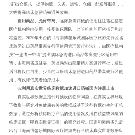
报"出仓模式，提供物流、关务、运输、仓储、配送等服务，，
大幅提高临床急需药械通关效率。
自用药品、允许带离。
临床急需药械的使用往往需在指定
医疗机构院内使用，接受临床团队、监管机构的严密指导和过
程监控。2020年出台的《海南博鳌乐城国际医疗旅游先行区临
床急需进口药品带离先行区使用管理暂行办法》，由医疗机构
按"一患者一申请"提出临床急需进口药品带离先行区适用申
请，由海南省卫健委、药监局对出院带药方案进行审批，通过
后可将仅供自用、少量的口服临床急需进口药品带离先行区使
用，有效降低患者治疗成本。
02利用真实世界临床数据加速进口药械国内注册上市
真实世界数据是指针对预设的临床问题，在真实世界环境
下收集与研究对象健康有关的数据或基于这些数据衍生的汇总
数据，通过分析获得医疗产品的使用情况及潜在获益或风险的
临床证据（即真实世界证据）的研究过程。国家和海南省先后
出台《海南博鳌乐城国际医疗旅游先行区临床真实世界数据应