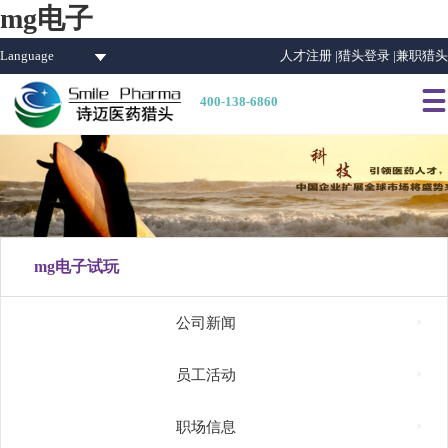
mg电子
Language
人才注册 |
猎头登录 |
兼职猎头

400-138-6860
mg电子试玩

公司新闻

员工活动

职场信息