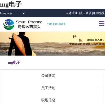
mg电子
Language
人才注册 |
猎头登录 |
兼职猎头

400-138-6860
mg电子

公司新闻

员工活动

职场信息