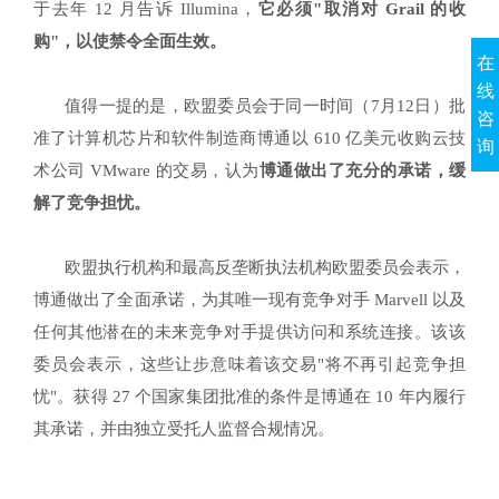
于去年 12 月告诉 Illumina，
它必须"取消对 Grail 的收
购"，以使禁令全面生效
。
在
线
值得一提的是，欧盟委员会于同一时间（7月12日）批
咨
准了计算机芯片和软件制造商博通以 610 亿美元收购云技
询
术公司 VMware 的交易，认为
博通做出了充分的承诺，缓
解了竞争担忧。
欧盟执行机构和最高反垄断执法机构欧盟委员会表示，
博通做出了全面承诺，为其唯一现有竞争对手 Marvell 以及
任何其他潜在的未来竞争对手提供访问和系统连接。该该
委员会表示，这些让步意味着该交易"将不再引起竞争担
忧"。获得 27 个国家集团批准的条件是博通在 10 年内履行
其承诺，并由独立受托人监督合规情况。