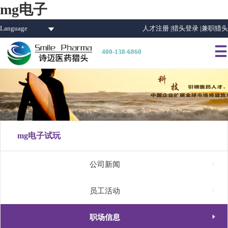
mg电子
Language
人才注册 |
猎头登录 |
兼职猎头

400-138-6860
mg电子试玩

公司新闻

员工活动

职场信息