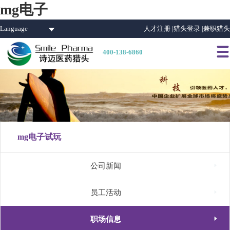
mg电子
Language
人才注册 |
猎头登录 |
兼职猎头

400-138-6860
mg电子试玩

公司新闻

员工活动

职场信息