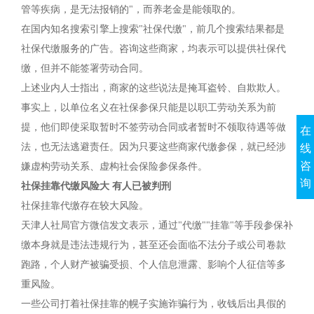
管等疾病，是无法报销的"，而养老金是能领取的。
在国内知名搜索引擎上搜索"社保代缴"，前几个搜索结果都是
社保代缴服务的广告。咨询这些商家，均表示可以提供社保代
缴，但并不能签署劳动合同。
上述业内人士指出，商家的这些说法是掩耳盗铃、自欺欺人。
事实上，以单位名义在社保参保只能是以职工劳动关系为前
提，他们即使采取暂时不签劳动合同或者暂时不领取待遇等做
在
法，也无法逃避责任。因为只要这些商家代缴参保，就已经涉
线
咨
嫌虚构劳动关系、虚构社会保险参保条件。
询
社保挂靠代缴风险大 有人已被判刑
社保挂靠代缴存在较大风险。
天津人社局官方微信发文表示，通过"代缴""挂靠"等手段参保补
缴本身就是违法违规行为，甚至还会面临不法分子或公司卷款
跑路，个人财产被骗受损、个人信息泄露、影响个人征信等多
重风险。
一些公司打着社保挂靠的幌子实施诈骗行为，收钱后出具假的