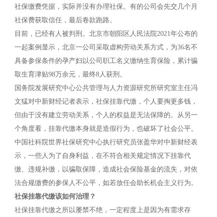
社保缴费凭据，实际并没有办理社保。有的公司会先交几个月
社保费获取信任，最后卷款跑路。
目前，已经有人被判刑。北京市朝阳区人民法院2021年公布的
一起案例显示，北京一公司采取虚构劳动关系方式，为36名不
具备参保条件的孕产妇以公司职工名义缴纳生育保险，累计骗
取生育津贴98万余元，最终8人获刑。
国务院发展研究中心公共管理与人力资源研究所研究室主任冯
文猛对中新财经记者表示，社保挂靠代缴，个人要掏更多钱，
但由于没有建立劳动关系，个人的权益是无法保障的。从另一
个角度看，挂靠代缴本身就是造假行为，也破坏了社会公平。
中国社科院世界社保研究中心执行研究员张盈华对中新财经表
示，一些人为了自身利益，在不符合相关规定情况下挂靠代
缴、违规补缴，以骗取保障，造成社会保险基金的流失，对依
法合规缴费的参保人不公平，如若放任会助长机会主义行为。
社保挂靠代缴该如何治理？
社保挂靠代缴之所以屡禁不绝，一定程度上是因为有需求存