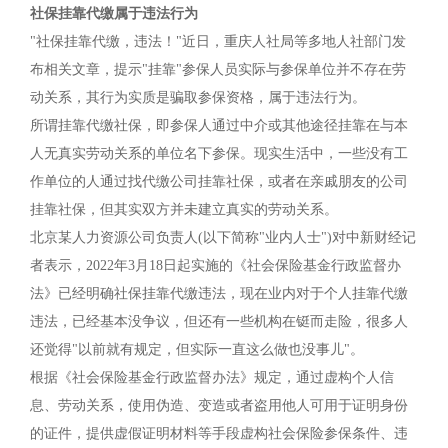
社保挂靠代缴属于违法行为
"社保挂靠代缴，违法！"近日，重庆人社局等多地人社部门发
布相关文章，提示"挂靠"参保人员实际与参保单位并不存在劳
动关系，其行为实质是骗取参保资格，属于违法行为。
所谓挂靠代缴社保，即参保人通过中介或其他途径挂靠在与本
人无真实劳动关系的单位名下参保。现实生活中，一些没有工
作单位的人通过找代缴公司挂靠社保，或者在亲戚朋友的公司
挂靠社保，但其实双方并未建立真实的劳动关系。
北京某人力资源公司负责人(以下简称"业内人士")对中新财经记
者表示，2022年3月18日起实施的《社会保险基金行政监督办
法》已经明确社保挂靠代缴违法，现在业内对于个人挂靠代缴
违法，已经基本没争议，但还有一些机构在铤而走险，很多人
还觉得"以前就有规定，但实际一直这么做也没事儿"。
根据《社会保险基金行政监督办法》规定，通过虚构个人信
息、劳动关系，使用伪造、变造或者盗用他人可用于证明身份
的证件，提供虚假证明材料等手段虚构社会保险参保条件、违