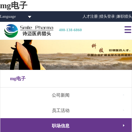
mg电子
Language
人才注册 |
猎头登录 |
兼职猎头

400-138-6860
mg电子

公司新闻

员工活动

职场信息