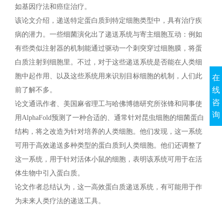
如基因疗法和癌症治疗。
该论文介绍，递送特定蛋白质到特定细胞类型中，具有治疗疾
病的潜力。一些细菌演化出了递送系统与寄主细胞互动：例如
有些类似注射器的机制能通过驱动一个刺突穿过细胞膜，将蛋
白质注射到细胞里。不过，对于这些递送系统是否能在人类细
胞中起作用、以及这些系统用来识别目标细胞的机制，人们此
在
线
前了解不多。
咨
论文通讯作者、美国麻省理工与哈佛博德研究所张锋和同事使
询
用AlphaFold预测了一种合适的、通常针对昆虫细胞的细菌蛋白
结构，将之改造为针对培养的人类细胞。他们发现，这一系统
可用于高效递送多种类型的蛋白质到人类细胞。他们还调整了
这一系统，用于针对活体小鼠的细胞，表明该系统可用于在活
体生物中引入蛋白质。
论文作者总结认为，这一高效蛋白质递送系统，有可能用于作
为未来人类疗法的递送工具。