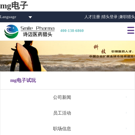
mg电子
Language
人才注册 |
猎头登录 |
兼职猎头

400-138-6860
mg电子试玩

公司新闻

员工活动

职场信息