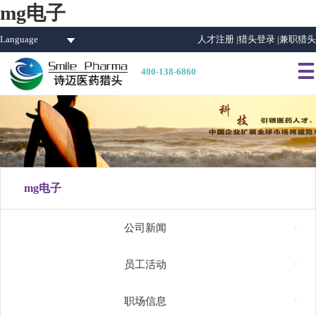
mg电子
Language
人才注册 |
猎头登录 |
兼职猎头

400-138-6860
mg电子

公司新闻

员工活动

职场信息