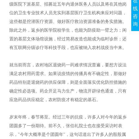
在
级医院下派基层、招募近五年内退休医务人员以及将在其他岗
线
位的卫生专业技术人员充实到基层医疗卫生机构来应对问题，
咨
这些都是挖潜医疗资源、做好医疗救治资源准备的务实措施。
询
除此之外，返乡的医学院校学生，也能为防疫助一臂之力；闲
置的基层文体场馆设施，经过简易改造也能成为临时诊所；还
有互联网分级诊疗等科技手段，也应被纳入农村战疫当中来。
就当前而言，农村地区退烧药一药难求情况普遍，要想方设法
满足农村用药需求。如果说疫情的传播具有不确定性，那做好
药品特别是退烧药的供应保障，则是全面落实优化防控措施的
确定性必选项。药企开足马力生产，物流开辟绿色通道，只有
应急药品供应稳定，农村防疫才有稳定的基石。
岁末年终，春节将至。经过三年的抗疫，许多人对今年的返乡
团圆多了一份期待。前不久，张伯礼院士也在接受采访时表
示，"今年大概率是个团圆年"，这句话道出了许多人的殷殷属