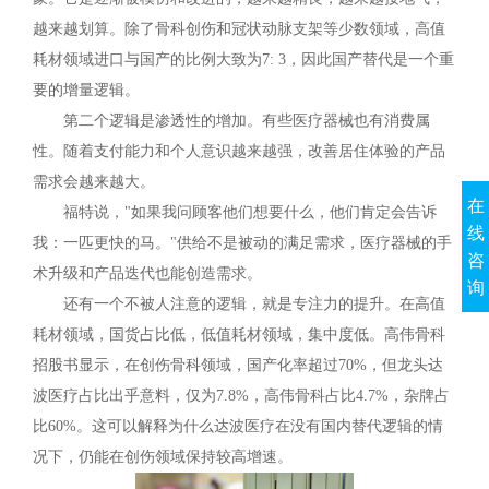
越来越划算。除了骨科创伤和冠状动脉支架等少数领域，高值
耗材领域进口与国产的比例大致为7: 3，因此国产替代是一个重
要的增量逻辑。
第二个逻辑是渗透性的增加。有些医疗器械也有消费属
性。随着支付能力和个人意识越来越强，改善居住体验的产品
需求会越来越大。
在
福特说，"如果我问顾客他们想要什么，他们肯定会告诉
线
我：一匹更快的马。"供给不是被动的满足需求，医疗器械的手
咨
术升级和产品迭代也能创造需求。
询
还有一个不被人注意的逻辑，就是专注力的提升。在高值
耗材领域，国货占比低，低值耗材领域，集中度低。高伟骨科
招股书显示，在创伤骨科领域，国产化率超过70%，但龙头达
波医疗占比出乎意料，仅为7.8%，高伟骨科占比4.7%，杂牌占
比60%。这可以解释为什么达波医疗在没有国内替代逻辑的情
况下，仍能在创伤领域保持较高增速。