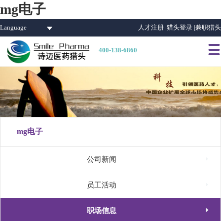
mg电子
Language
人才注册 |
猎头登录 |
兼职猎头

400-138-6860
mg电子

公司新闻

员工活动

职场信息