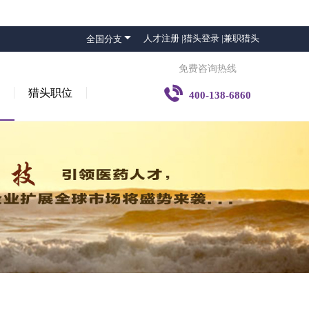

人才注册 |
猎头登录 |
兼职猎头
全国分支
免费咨询热线

猎头职位
400-138-6860