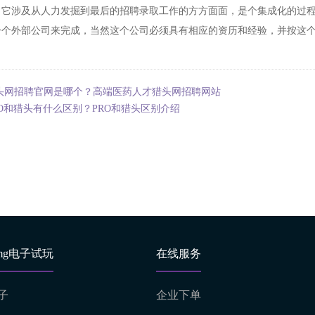
，它涉及从人力发掘到最后的招聘录取工作的方方面面，是个集成化的过程
一个外部公司来完成，当然这个公司必须具有相应的资历和经验，并按这
头网招聘官网是哪个？高端医药人才猎头网招聘网站
PO和猎头有什么区别？PRO和猎头区别介绍
mg电子试玩
在线服务
子
企业下单