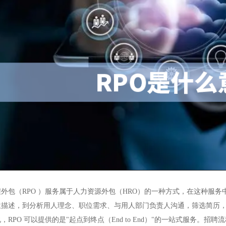
外包（RPO ）服务属于人力资源外包（HRO）的一种方式，在这种服
位描述，到分析用人理念、职位需求、与用人部门负责人沟通，筛选简历
，RPO 可以提供的是"起点到终点（End to End）"的一站式服务。