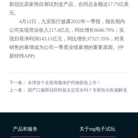
新冠抗原家用自测试剂盒产品，合同总金额达17.75亿美
元。
4月12日，九安医疗披露2022年一季报，报告期内
公司实现营业收入217.4亿元，同比增长6646.79%；实
现归母净利润143.11亿元，同比增长37527.35%，对美
销售的暴增成为公司一季度业绩暴增的重要原因。(中
新经纬APP)
下一条：
全球首个全面骨髓保护药物获批上市！
上一条：
国产口服新冠药阿兹夫定安全吗？专家给出权威解读
产品和服务
关于mg电子试玩