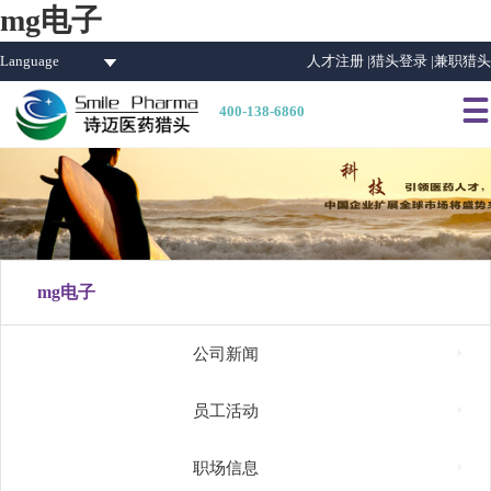
mg电子
Language
人才注册 |
猎头登录 |
兼职猎头

400-138-6860
mg电子

公司新闻

员工活动

职场信息