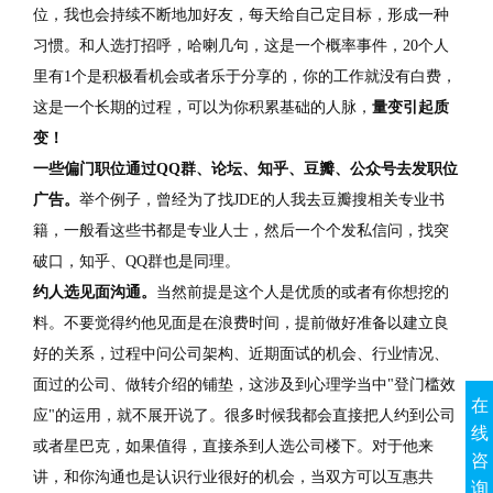
位，我也会持续不断地加好友，每天给自己定目标，形成一种
习惯。和人选打招呼，哈喇几句，这是一个概率事件，20个人
里有1个是积极看机会或者乐于分享的，你的工作就没有白费，
这是一个长期的过程，可以为你积累基础的人脉，
量变引起质
变！
一些偏门职位通过QQ群、论坛、知乎、豆瓣、公众号去发职位
广告。
举个例子，曾经为了找JDE的人我去豆瓣搜相关专业书
籍，一般看这些书都是专业人士，然后一个个发私信问，找突
破口，知乎、QQ群也是同理。
约人选见面沟通。
当然前提是这个人是优质的或者有你想挖的
料。不要觉得约他见面是在浪费时间，提前做好准备以建立良
好的关系，过程中问公司架构、近期面试的机会、行业情况、
面过的公司、做转介绍的铺垫，这涉及到心理学当中"登门槛效
在
应"的运用，就不展开说了。很多时候我都会直接把人约到公司
线
或者星巴克，如果值得，直接杀到人选公司楼下。对于他来
咨
讲，和你沟通也是认识行业很好的机会，当双方可以互惠共
询