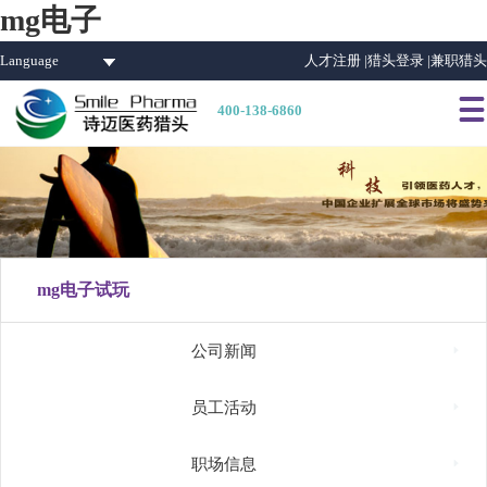
mg电子
Language
人才注册 |
猎头登录 |
兼职猎头

400-138-6860
mg电子试玩

公司新闻

员工活动

职场信息