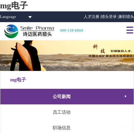
mg电子
Language
人才注册 |
猎头登录 |
兼职猎头

400-138-6860
mg电子

公司新闻

员工活动

职场信息