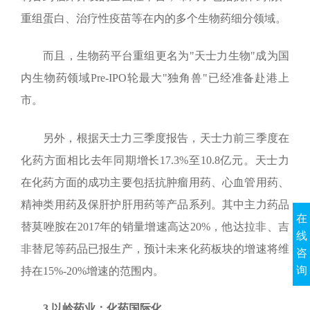
重组蛋白、治疗性疫苗等在内的多个生物药细分领域。
而且，生物药平台重组更名为"天士力生物"成为国
内生物药领域
Pre-IPO
轮最大"独角兽"已经准备赴港上
市。
另外，根据天士力三季度报告，天士力前三季度在
化药方面相比去年同期增长
17.3%
至
10.8
亿元。天士力
在化药方面的成功主要包括抗肿瘤用药、心血管用药、
精神类用药及保肝护肝用药等产品系列。其中主力药品
在
替莫唑胺在
2017
年的销量增速高达
20%
，他达拉非、吉
线
非替尼等药品已报生产，预计未来化药板块的增速将维
咨
询
持在
15%-20%
增速的范围内。
3.
以岭药业：化药国际化