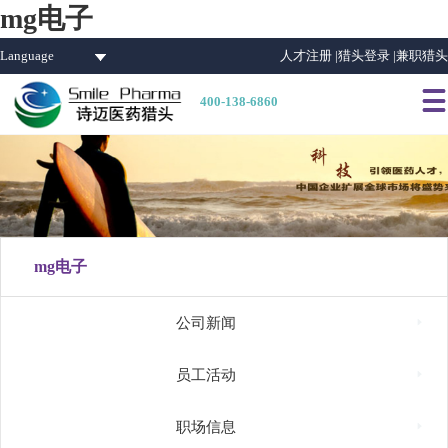
mg电子
Language
人才注册 |
猎头登录 |
兼职猎头

400-138-6860
mg电子

公司新闻

员工活动

职场信息