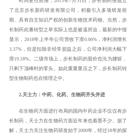
时间更往前推，
2015
年
7
月
31
日，步长制药便成立
了北京步长新药研发有限公司，积极引入多项研发前
期、具有自主知识产权的创新生物技术药物。当然，步
长制药此番转型之举实际上也是被逼所迫，最新的中报
显示，
2018
年上半年公司营收下滑
0.06%
，净利润增长
3.37%
，但是扣除非经常损益之后，公司净利润大幅下
滑
19.18%
。二级市场上，步长制药的股价也沦为腰斩，
只剩下顶峰时的零头。如此重重重压之下，步长制药转
型生物制药也在情理之中。
2.
天士力：中药、化药、生物药齐头并进
在生物药方面进行布局的国内中药企业不仅仅有步
长制药，天士力在生物药方面近年来也着墨不少。据了
解，天士力关注生物药研发始于
2000
年，经过
18
年的探