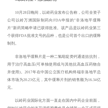
10
月
28
日晚间，以岭药业发布公告称，公司全资子
公司以岭万洲国际制药向
FDA
申报的"非洛地平缓释
片"新药简略申请已获得批准。该产品是以岭药业第三
个获得
FDA
批准文号的品种，也是公司首个出口的缓释
制剂。
非洛地平缓释片是一种二氢吡啶类钙通道拮抗剂，
用于治疗高血压
(
可单独使用或与其他抗高血压药物合
并使用
)
。
2017
年在中国公立医疗机构终端非洛地平总
体市场为
20.23
亿元，其中缓释片剂的销售额为
16.34
亿
元。
以岭药业国际化方面一直走在国内中药企业前面，