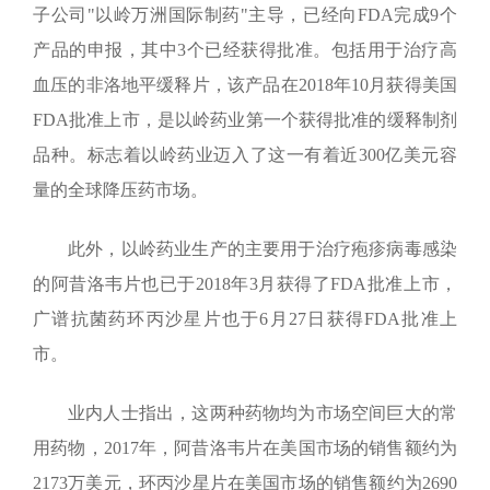
子公司"以岭万洲国际制药"主导，已经向
FDA
完成
9
个
产品的申报，其中
3
个已经获得批准。包括用于治疗高
血压的非洛地平缓释片，该产品在
2018
年
10
月获得美国
FDA
批准上市，是以岭药业第一个获得批准的缓释制剂
品种。标志着以岭药业迈入了这一有着近
300
亿美元容
量的全球降压药市场。
此外，以岭药业生产的主要用于治疗疱疹病毒感染
的阿昔洛韦片也已于
2018
年
3
月获得了
FDA
批准上市，
广谱抗菌药环丙沙星片也于
6
月
27
日获得
FDA
批准上
市。
业内人士指出，这两种药物均为市场空间巨大的常
用药物，
2017
年，阿昔洛韦片在美国市场的销售额约为
2173
万美元，环丙沙星片在美国市场的销售额约为
2690