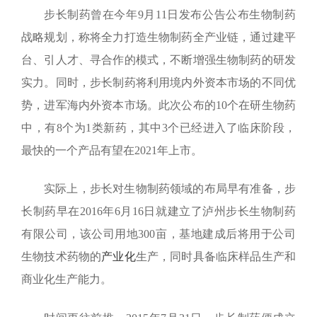
步长制药曾在今年
9
月
11
日发布公告公布生物制药
战略规划，称将全力打造生物制药全产业链，通过建平
台、引人才、寻合作的模式，不断增强生物制药的研发
实力。同时，步长制药将利用境内外资本市场的不同优
势，进军海内外资本市场。此次公布的
10
个在研生物药
中，有
8
个为
1
类新药，其中
3
个已经进入了临床阶段，
最快的一个产品有望在
2021
年上市。
实际上，步长对生物制药领域的布局早有准备，步
长制药早在
2016
年
6
月
16
日就建立了泸州步长生物制药
有限公司，该公司用地
300
亩，基地建成后将用于公司
生物技术药物的
产业化
生产，同时具备临床样品生产和
商业化生产能力。