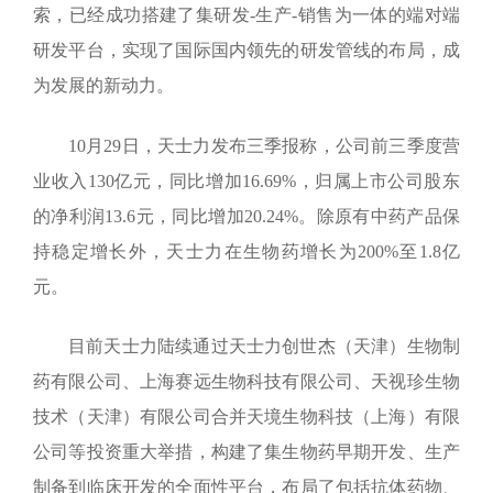
索，已经成功搭建了集研发
-
生产
-
销售为一体的端对端
研发平台，实现了国际国内领先的研发管线的布局，成
为发展的新动力。
10
月
29
日，天士力发布三季报称，公司前三季度营
业收入
130
亿元，同比增加
16.69%
，归属上市公司股东
的净利润
13.6
元，同比增加
20.24%
。除原有中药产品保
持稳定增长外，天士力在生物药增长为
200%
至
1.8
亿
元。
目前天士力陆续通过天士力创世杰（天津）生物制
药有限公司、上海赛远生物科技有限公司、天视珍生物
技术（天津）有限公司合并天境生物科技（上海）有限
公司等投资重大举措，构建了集生物药早期开发、生产
制备到临床开发的全面性平台，布局了包括抗体药物、