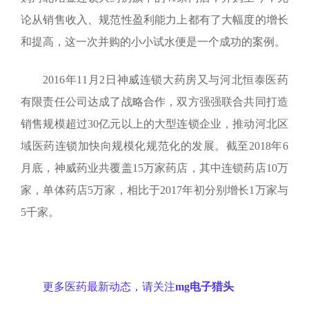
论从销售收入、规范性盈利能力上都有了大幅度的增长
和提高，这一次并购的小小试水便是一个成功的案例。
2016
年
11
月
2
日神威连锁大药房又与河北恒泰医药
有限责任公司达成了战略合作，双方强强联合共同打造
销售规模超过
30
亿元以上的大型连锁企业，推动河北区
域医药连锁加快向规模化规范化的发展。截至
2018
年
6
月底，神威药业共覆盖
15
万家药店，其中连锁药店
10
万
家，单体药店
5
万家，相比于
2017
年初分别增长
1
万家与
5
千家。
更多医药最新动态，请关注
mg电子猎头