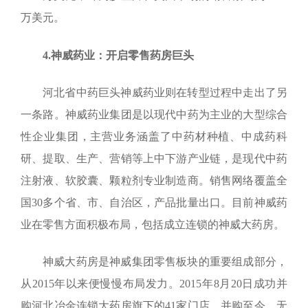
万美元。
4.
神威药业：开启零售药房巨头
河北省中药巨头神威药业则在转型过程中走出了另
一条路。神威药业集团是以现代中药为主业的大型综合
性企业集团，主营业务涵盖了中药材种植、中成药科
研、提取、生产、营销等上中下游产业链，是现代中药
注射液、软胶囊、颗粒剂专业制造商。销售网络覆盖全
国
30
多个省、市、自治区，产品批量出口。目前神威药
业在零售方面积极布局，包括成立连锁的神威大药房。
神威大药房是神威集团零售板块的重要组成部分，
从
2015
年以来便慢慢布局发力。
2015
年
8
月
20
日成功并
购河北冶金连锁大药房旗下的
41
家门店，并购至今，无