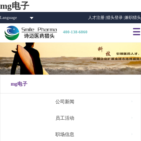
mg电子
Language
人才注册 |
猎头登录 |
兼职猎头

400-138-6860
mg电子

公司新闻

员工活动

职场信息