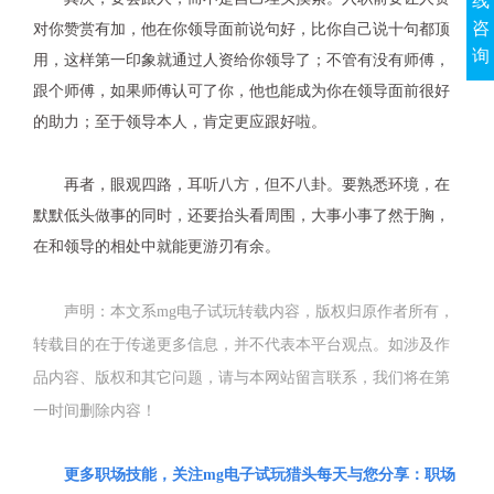
线
咨
对你赞赏有加，他在你领导面前说句好，比你自己说十句都顶
询
用，这样第一印象就通过人资给你领导了；不管有没有师傅，
跟个师傅，如果师傅认可了你，他也能成为你在领导面前很好
的助力；至于领导本人，肯定更应跟好啦。
再者，眼观四路，耳听八方，但不八卦。要熟悉环境，在
默默低头做事的同时，还要抬头看周围，大事小事了然于胸，
在和领导的相处中就能更游刃有余。
声明：本文系mg电子试玩转载内容，版权归原作者所有，
转载目的在于传递更多信息，并不代表本平台观点。如涉及作
品内容、版权和其它问题，请与本网站留言联系，我们将在第
一时间删除内容！
更多
职场技能，
关注
mg电子试玩猎头
每天与您分享：职场