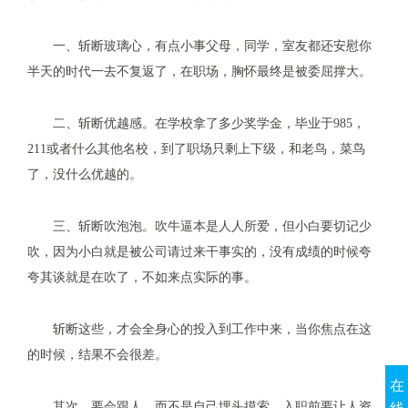
一、斩断玻璃心，有点小事父母，同学，室友都还安慰你
半天的时代一去不复返了，在职场，胸怀最终是被委屈撑大。
二、斩断优越感。在学校拿了多少奖学金，毕业于
985
，
211
或者什么其他名校，到了职场只剩上下级，和老鸟，菜鸟
了，没什么优越的。
三、斩断吹泡泡。吹牛逼本是人人所爱，但小白要切记少
吹，因为小白就是被公司请过来干事实的，没有成绩的时候夸
夸其谈就是在吹了，不如来点实际的事。
斩断这些，才会全身心的投入到工作中来，当你焦点在这
的时候，结果不会很差。
在
其次，要会跟人，而不是自己埋头摸索。入职前要让人资