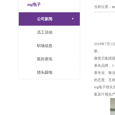
mg电子
当前位置：

公司新闻

员工活动
2018年7

职场信息
察。
康恩贝集团

医药资讯
著名品牌，1

猎头园地
着专业、敬业
的态度、互
mg电子猎头
案及IT领先