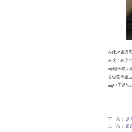
在此次康恩
表达了高度
mg电子猎
售经营等企
mg电子猎头24
下一条：
励
上一条：
很