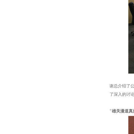
谢总介绍了
了深入的讨
"雄关漫道真