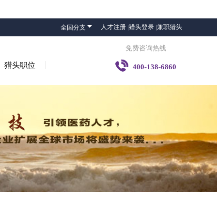

人才注册 |
猎头登录 |
兼职猎头
全国分支
免费咨询热线

猎头职位
400-138-6860