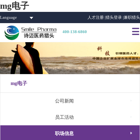
mg电子
Language
人才注册 |
猎头登录 |
兼职猎头

400-138-6860
mg电子

公司新闻

员工活动

职场信息