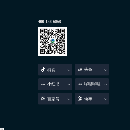
400-138-6860
头条
抖音
小红书
哔哩哔哩
百家号
快手