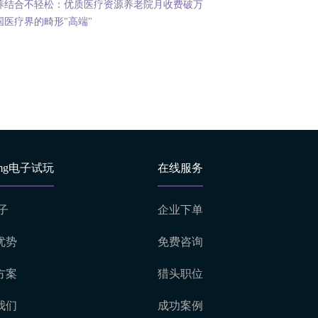
养结合不轻松：优质医疗资源养老院月收费破万
国医疗界的畸形"高端"
mg电子试玩
在线服务
子
企业下单
优势
免费咨询
方案
猎头职位
我们
成功案例