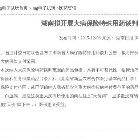
mg电子试玩首页
>
mg电子试玩
>
医药资讯
湖南拟开展大病保险特殊用药谈判
发布时间：2015-12-08
来源： 湖南日报
浏
厅、省卫计委日前联合发布了湖南省大病保险特殊用药谈判公告，拟将部
入大病保险支付范围。
，本次纳入大病保险特药谈判范围的药品包括，具有不可替代性、临床治
伤保险和生育保险药品目录》和《湖南省新型农村合作医疗基本药品目录
疗保险支付范围，或已明确纳入我省新农合重大疾病按病种付费范围的药
出，白血病、癌症这类重大疾病所使用的药往往是"天价药"，且多数没有
把"天价"降下来，让医保患者受益。