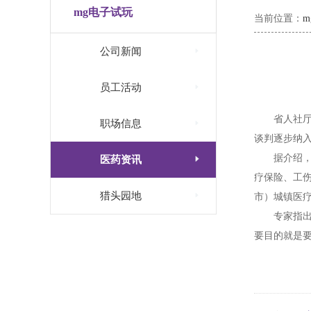
mg电子试玩
当前位置：

公司新闻

员工活动
省人社

职场信息
谈判逐步纳
据介绍

医药资讯
疗保险、工

猎头园地
市）城镇医
专家指
要目的就是要