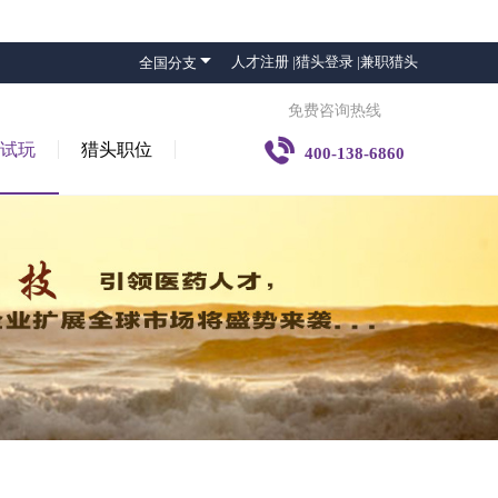

人才注册 |
猎头登录 |
兼职猎头
全国分支
免费咨询热线

子试玩
猎头职位
400-138-6860