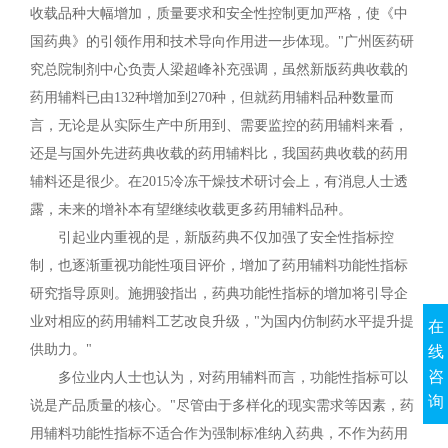
收载品种大幅增加，质量要求和安全性控制更加严格，使《中
国药典》的引领作用和技术导向作用进一步体现。"广州医药研
究总院制剂中心负责人梁超峰补充强调，虽然新版药典收载的
药用辅料已由132种增加到270种，但就药用辅料品种数量而
言，无论是从实际生产中所用到、需要监控的药用辅料来看，
还是与国外先进药典收载的药用辅料比，我国药典收载的药用
辅料还是很少。在2015冷冻干燥技术研讨会上，有消息人士透
露，未来的增补本有望继续收载更多药用辅料品种。
引起业内重视的是，新版药典不仅加强了安全性指标控
制，也逐渐重视功能性项目评价，增加了药用辅料功能性指标
研究指导原则。施拥骏指出，药典功能性指标的增加将引导企
业对相应的药用辅料工艺改良升级，"为国内仿制药水平提升提
在
供助力。"
线
咨
多位业内人士也认为，对药用辅料而言，功能性指标可以
询
说是产品质量的核心。"尽管由于多样化的现实需求等因素，药
用辅料功能性指标不适合作为强制标准纳入药典，不作为药用