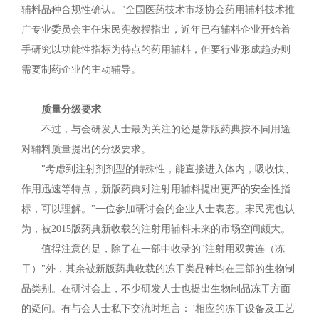
辅料品种合规性确认。"全国医药技术市场协会药用辅料技术推
广专业委员会主任宋民宪教授指出，近年已有辅料企业开始着
手研究以功能性指标为特点的药用辅料，但要行业形成趋势则
需要制药企业的主动辅导。
质量分级要求
不过，与会研发人士最为关注的还是新版药典按不同用途
对辅料质量提出的分级要求。
"考虑到注射剂剂型的特殊性，能直接进入体内，吸收快、
作用迅速等特点，新版药典对注射用辅料提出更严的安全性指
标，可以理解。"一位参加研讨会的企业人士表态。宋民宪也认
为，被2015版药典新收载的注射用辅料未来的市场空间颇大。
值得注意的是，除了在一部中收录的"注射用双黄连（冻
干）"外，其余被新版药典收载的冻干类品种均在三部的生物制
品类别。在研讨会上，不少研发人士也提出生物制品冻干方面
的疑问。有与会人士私下交流时坦言："相应的冻干设备及工艺