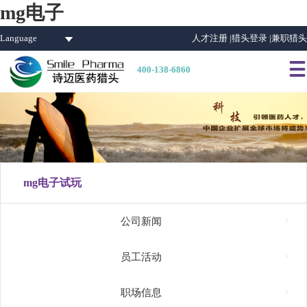
mg电子
Language
人才注册 |
猎头登录 |
兼职猎头

400-138-6860
mg电子试玩

公司新闻

员工活动

职场信息