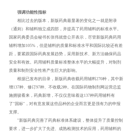
强调功能性指标
相比过去的版本，新版药典最显著的变化之一就是附录
（通则）和辅料独立成四部，并提高了药用辅料的标准水平。
国家药典委员会秘书长张伟就曾公开表示，尽管新版药典药用
辅料增加105%，但是辅料的质量和标准水平和国际比较还有差
距，要紧跟国际药典发展趋势，采用新技术、新方法确保药品
安全和有效。药用辅料质量标准整体水平的大幅提升，对制剂
质量和制剂安全性将产生巨大的影响。
根据已发布的目录，新版药典收载药用辅料270种，其中新
增137种、修订97种、不收载2种。在国际药物制剂网运营总监
施拥骏看来，药典新增，不仅仅意味着这137种药用辅料有
了"国标"，对有意发展这些品种的企业而言更是强有力的申报
支撑。
"新版药典完善了药典标准体系建设，整体提升了质量控制
要求，进一步扩大了先进、成熟检测技术的应用，药用辅料的