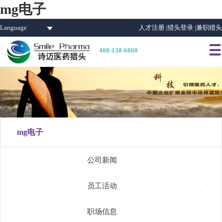
mg电子
Language
人才注册 |
猎头登录 |
兼职猎头

400-138-6860
mg电子

公司新闻

员工活动

职场信息