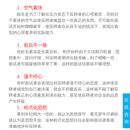
2、空气紧张
除非是为了了解在压力状态下应聘者的心理素质，否则过
于紧张的空气会使应聘者掩盖住一些真正的东西。尽可能在面
试开始时聊聊家常，使应聘者在从容不迫的情况下，表现出真
实的心理素养和实际能力。
3、前后不一致
先松后紧或是先紧后松。 刚开始时由于主试精力旺盛，思
想集中，提问仔细，对应聘者测评比较准确，到了稍晚一些，
面试者可能疲倦而草草了事，这样的面试结果就不够理想。
4、漫不经心
有时面试者会表现出对应聘者漫不经心的态度，这样使应
聘者感觉到自己被冷落，就会不积极反应，这样就不能了解应
聘者真正的心理素质和潜在能力，甚至使应聘者对企业的品质
在
产生怀疑。
线
5、程式化思想
咨
看到年纪稍大一些的，就认为思想保守，看见穿牛仔裤的
就认为是思想开放。这种程式化思想往往会影响面试者客观、
询
准确地评价应聘者。