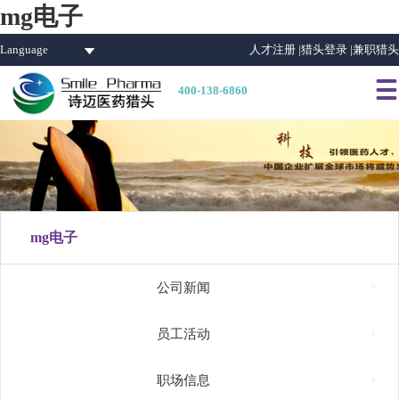
mg电子
Language
人才注册 |
猎头登录 |
兼职猎头

400-138-6860
mg电子

公司新闻

员工活动

职场信息