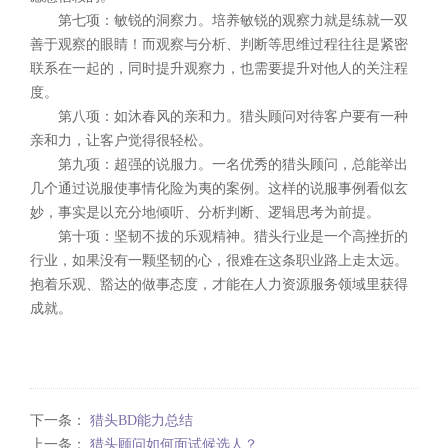
第七项：敏锐的洞察力。培养敏锐的观察力就是练就一双
善于观察的眼睛！而观察与分析、判断等思维过程往往是紧密
联系在一起的，同时提升观察力，也需要提升对他人的关注程
度。
第八项：如沐春风的亲和力。猎头顾问对待客户要有一种
亲和力，让客户觉得很轻松。
第九项：超强的说服力。一名优秀的猎头顾问，总能举出
几个通过说服使事情化险为夷的案例。这样的说服事例看似玄
妙，事实是以充分地倾听、分析判断、逻辑思考为前提。
第十项：坚韧不拔的乐观精神。猎头行业是一个高挫折的
行业，如果没有一颗坚韧的心，很难在这条职业路上走太远。
抱着乐观、豁达的做事态度，才能在人力资源服务领域里获得
成就。
下一条：
猎头BD能力总结
上一条：
猎头顾问如何面试候选人？