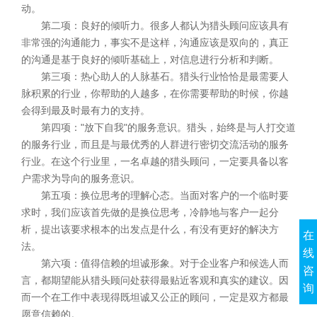
动。
第二项：良好的倾听力。很多人都认为猎头顾问应该具有
非常强的沟通能力，事实不是这样，沟通应该是双向的，真正
的沟通是基于良好的倾听基础上，对信息进行分析和判断。
第三项：热心助人的人脉基石。猎头行业恰恰是最需要人
脉积累的行业，你帮助的人越多，在你需要帮助的时候，你越
会得到最及时最有力的支持。
第四项："放下自我"的服务意识。猎头，始终是与人打交道
的服务行业，而且是与最优秀的人群进行密切交流活动的服务
行业。在这个行业里，一名卓越的猎头顾问，一定要具备以客
户需求为导向的服务意识。
第五项：换位思考的理解心态。当面对客户的一个临时要
求时，我们应该首先做的是换位思考，冷静地与客户一起分
析，提出该要求根本的出发点是什么，有没有更好的解决方
在
法。
线
第六项：值得信赖的坦诚形象。对于企业客户和候选人而
咨
言，都期望能从猎头顾问处获得最贴近客观和真实的建议。因
询
而一个在工作中表现得既坦诚又公正的顾问，一定是双方都最
愿意信赖的。