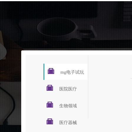

mg电子试玩

医院医疗

生物领域

医疗器械