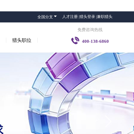

人才注册 |
猎头登录 |
兼职猎头
全国分支
免费咨询热线

猎头职位
400-138-6860