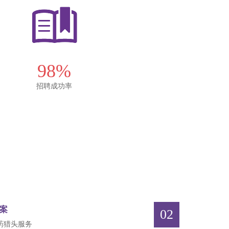
98%
招聘成功率
案
02
药猎头服务