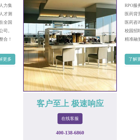
人力集
RPO
人才测
医药背
在全国
医药咨
公司。
校园招
整合！
精准融
解更多
了解
客户至上 极速响应
在线客服
400-138-6860