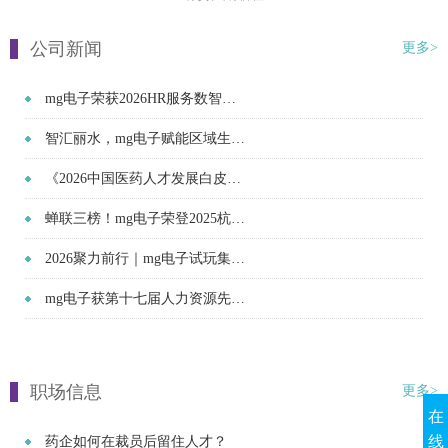
公司新闻
更多>
mg电子荣获2026HR服务数智创新大会人力资源数智创新项目三等奖
智汇丽水，mg电子赋能区域生物医药产业发展
《2026中国医药人才发展白皮书》获取渠道
蝉联三榜！mg电子荣登2025杭州人力资源服务机构招才引智群英榜·猎手榜·风云榜
2026聚力前行｜mg电子试玩集团年度发展规划会议圆满召开！
mg电子获第十七届人力资源先锋评选"年度最佳猎头机构"
职场信息
更多>
在
线
药企如何在裁员后留住人才？