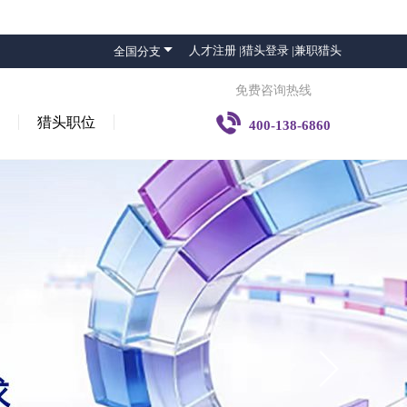

人才注册 |
猎头登录 |
兼职猎头
全国分支
免费咨询热线

猎头职位
400-138-6860