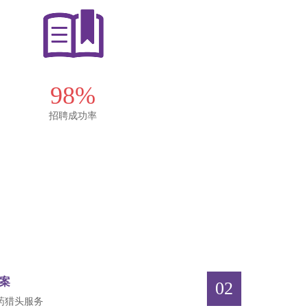
98%
招聘成功率
案
02
药猎头服务