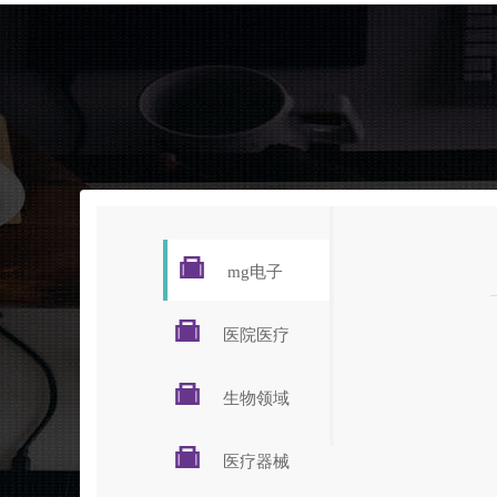

mg电子

医院医疗

生物领域

医疗器械