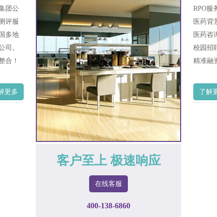
集团公
RPO
测评服
医药背
国多地
医药咨
公司。
校园招
整合！
精准融
解更多
了解
客户至上 极速响应
在线客服
400-138-6860